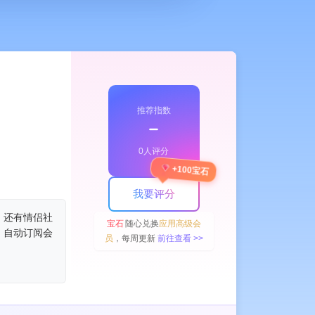
推荐指数
﹣
0人评分
+100宝石
我要评分
，还有情侣社
宝石
随心兑换
应用高级会
。自动订阅会
员
，每周更新
前往查看 >>