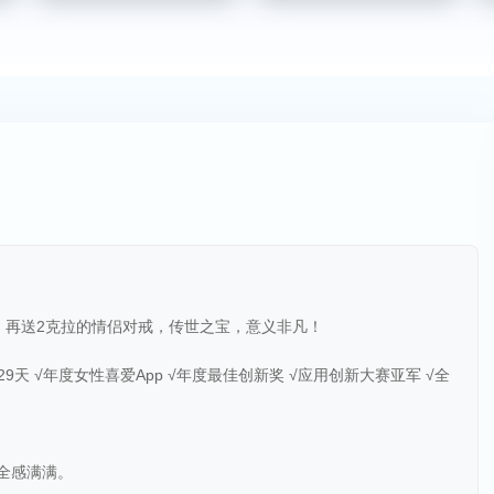
包，再送2克拉的情侣对戒，传世之宝，意义非凡！
29天 √年度女性喜爱App √年度最佳创新奖 √应用创新大赛亚军 √全
全感满满。