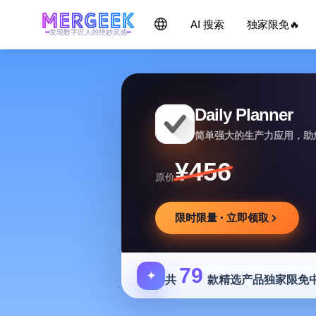
AI 搜索
独家限免🔥
发现数字匠人的绝妙灵感
Daily Planner
简单强大的生产力应用，助
¥456
原价
限时限量 · 立即领取
79
✦
共
款精选产品独家限免