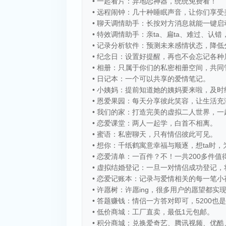
• 一起看片：异地恋神器，统统免费看！
• 远程闹钟：几十种睡眠声音，让你们享受
• 聊天调情助手：长按对方消息就能一键
• 特效调情助手：亲ta、扁ta、难过、认
• 记录分析软件：预测未来感情状态，降
• 纪念日：设置好提醒，再也不会忘记各
• 相册：只属于你们的私密相册空间，共同
• 日记本：一个可以共享的爱情笔记。
• 小姨妈：提前知道她的姨妈要来啦，及时
• 恩爱果园：每天分享彼此笑容，让生活充
• 我们的家：打造完美的虚拟二人世界，
• 恋爱课堂：两人一起学，白首不相离。
• 蜜语：私密聊天，只有情侣彼此可见。
• 想你：千纸鹤寓意幸福与顺逐，想ta时，
• 恋爱清单：一百件？不！一共200多件
• 虚拟结婚登记：一旦一对情侣成功登记
• 恋爱记账本：记录与爱情相关的每一笔
• 许愿树：许愿ing，很多用户的愿望都实
• 答题赚钱：情侣一方答对即可，5200
• 低价商城：工厂直卖，最低1元包邮。
• 积分商城：兑换爱奇艺、腾讯视频、优酷