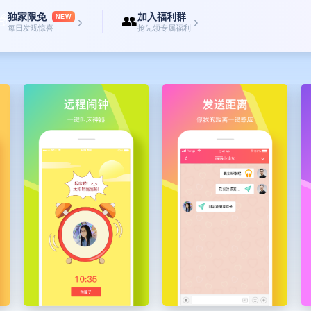
独家限免
加入福利群

👥
NEW
›
›
每日发现惊喜
抢先领专属福利