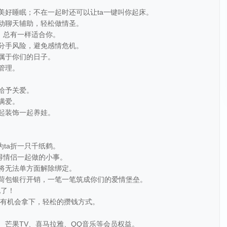
美好睡眠；不在一起时还可以让ta一键叫你起床。
启动聊天辅助，轻松做情圣。
错，总有一样适合你。
低分手风险，避免感情危机。
种属于你们的日子。
管理。
给予关爱。
满爱。
一起装饰一起养娃。
为ta折一只千纸鹤。
值得情侣一起做的小事。
，将无法单方面解除绑定。
小荷包银行开销，一笔一笔筑成你们的爱情堡垒。
现了！
也是有机会拿下，轻松的攒钱方式。
、芒果TV、喜马拉雅、QQ音乐等会员权益。