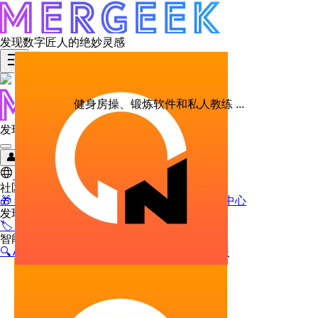
发现数字匠人的绝妙灵感
健身房操、锻炼软件和私人教练 ...
发现数字匠人的绝妙灵感
👤
登录 / 注册
Switch to English
社区福利
🎁
独家限免
💎
早鸟优惠
💰
宝石兑换
👤
个人中心
发现精选
🏷️
iOS 限免
⚡
省钱日报
🕹️
极客玩法
智能情报
🔍
AI 搜索
📰
AI News
🏆
AI Rank
💡
产品情报