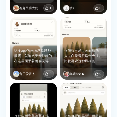
置的时候，你会发现你房
学习复盘报表等硬核学习
间还有其他的人，甚至来
工具；仅侧重氛围陪伴，
有趣又强大的灵魂
1
凌⚡️
0
自于不同的国家，还是蛮
对需要精细化时间管理、
惊喜的，感觉在这个空间
备考规划的用户来说功能
里面不仅得到了放松，还
单薄。 场景内容更新节
能够有陪伴。唯一感觉到
奏慢 森林、动物、篝火
不足的是不知道为什么是
类场景素材总量不多，长
离线的状态。
期使用容易视觉疲劳，上
新频率偏低。
这个app的画面感觉好舒
很萌很可爱，画面很动
服啊，就这么安安静静的
人，白噪音很适合专注。
在这里面呆着都会觉得放
比较喜欢这种风格的
松，很喜欢它的画面，萌
app。
萌的很治愈
兔子爱萝卜
0
亦强®💎🍌
0
这款应用完美诠释了“安
超级可爱的界面，就是希