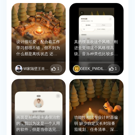
设计很可爱，配合着工作
真的很喜欢这个风格。刚
学习都很不错，但不到为
进去觉得这个风格很高
什么都是离线状态 还没
级。音乐种类也比较多，
太懂，当工作学习的背景
操作方便，页面也很好
音完全没问题
看。就是希望以后多推出
-W家隔壁王肖家-
1
GEEK_PWDILWTT
1
一些场景
画面是那种很卡通很治愈
功能性相比专业计时器偏
的，我以为这是一个人用
弱 缺少自定义长时段番
的软件，但是当你选完位
茄规划、任务清单、深度