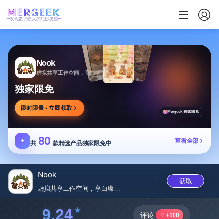
发现数字匠人的绝妙灵感
Nook
虚拟共享工作空间，享白噪音陪伴，无干扰投入
独家限免
限时限量 · 立即领取
Mergeek 独家限免
80
✦
查看全部
共
款精选产品独家限免中
Nook
获取
虚拟共享工作空间，享白噪音陪伴...
9.24
评论
+100