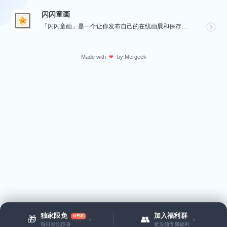
闪闪童画
「闪闪童画」是一个让你发布自己的在线画展和保存绘画作品的工具。源自于对孩子画作的珍视，它可以将所有的...
Made with
by
Mergeek
❤
独家限免
加入福利群
NEW
🎁
👥
›
›
每日发现惊喜
抢先领专属福利