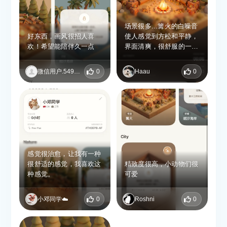
场景很多...篝火的白噪音
好东西，画风很招人喜
使人感觉到方松和平静，
欢！希望能陪伴久一点
界面清爽，很舒服的一个
软件
微信用户.549755
0
Haau
0
感觉很治愈，让我有一种
很舒适的感觉，我喜欢这
精致度很高，小动物们很
种感觉。
可爱
小邓同学☁️
0
Roshni
0