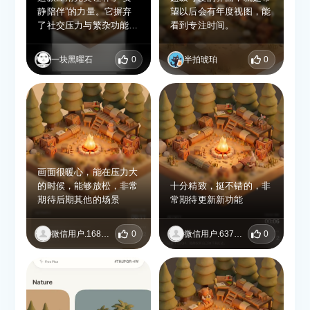
静陪伴”的力量。它摒弃
望以后会有年度视图，能
了社交压力与繁杂功能，
看到专注时间。
仅通过虚拟自习室中他人
专注的身影和白噪音，就
一块黑曜石
0
半拍琥珀
0
能营造出图书馆般的沉浸
氛围。界面清新无扰，让
你既能感受到“有人同
在”的安心，又完全不受
聊天干扰。对于容易孤独
或分心的远程学习者而
言，这剂“温柔的解药”确
实能有效提升专注时长，
画面很暖心，能在压力大
非常推荐。
的时候，能够放松，非常
十分精致，挺不错的，非
期待后期其他的场景
常期待更新新功能
微信用户.168226
0
微信用户.637718
0