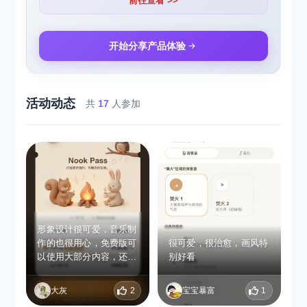
前往查看 >>
开始分享产品体验
活动动态
共
17
人参加
形象设计很可爱，音乐制
作的也很用心，免费版可
很可爱，很治愈，画风特
以使用大部分内容，还是
别好看
比较良心的，有买断制。
大灰
2
宝宝暴富
1