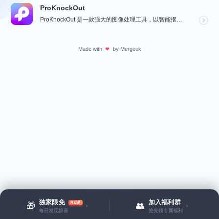
ProKnockOut
ProKnockOut 是一款强大的图像处理工具，以智能抠图为核心，集成了图片合成、人像美容、照片编...
Made with
by
Mergeek
❤
独家限免
加入福利群
NEW
🎁
👥
›
›
每日发现惊喜
抢先领专属福利