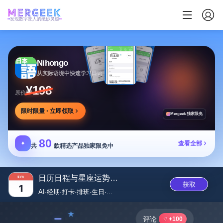
发现数字匠人的绝妙灵感
Nihongo
从实际语境中快速学习日语
¥198
原价
限时限量 · 立即领取
Mergeek 独家限免
80
✦
查看全部
共
款精选产品独家限免中
日历日程与星座运势助手 - E...
获取
AI·经期·打卡·排班·生日·...
﹣
评论
+100