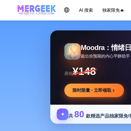
AI 搜索
独家限免🔥
发现数字匠人的绝妙灵感
Moodra：情绪
超出你预期的内心平静助手
¥148
原价
限时限量 · 立即领取
80
✦
共
款精选产品独家限免