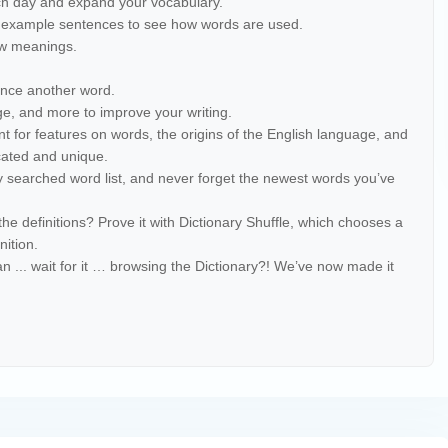
h day and expand your vocabulary.
example sentences to see how words are used.
ew meanings.
nce another word.
, and more to improve your writing.
ent for features on words, the origins of the English language, and
cated and unique.
 searched word list, and never forget the newest words you’ve
e definitions? Prove it with Dictionary Shuffle, which chooses a
nition.
n ... wait for it … browsing the Dictionary?! We’ve now made it