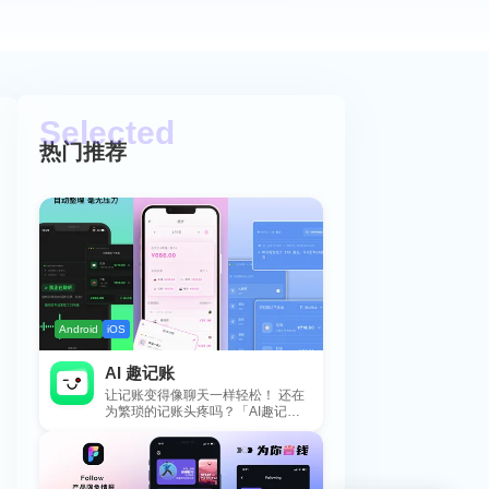
热门推荐
Android
iOS
AI 趣记账
让记账变得像聊天一样轻松！ 还在
为繁琐的记账头疼吗？「AI趣记
账」来拯救你啦！这款智能记账工
具专为懒...