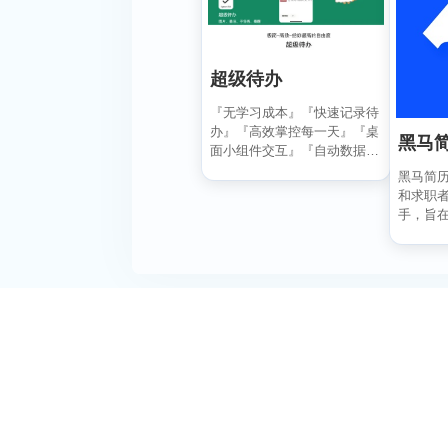
超级待办
『无学习成本』『快速记录待
办』『高效掌控每一天』『桌
黑马
面小组件交互』『自动数据同
步备份』
黑马简
和求职
手，旨
业、高效