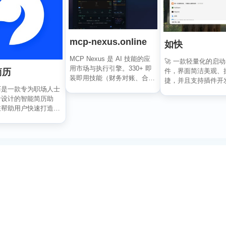
mcp-nexus.online
如快
MCP Nexus 是 AI 技能的应
🚀 一款轻量化的启
用市场与执行引擎。330+ 即
简历
件，界面简洁美观、
装即用技能（财务对账、合同
捷，并且支持插件开
审查、...
历是一款专为职场人士
全键盘操作。开发者
者设计的智能简历助
于...
在帮助用户快速打造专
的求职简历。通过...
订