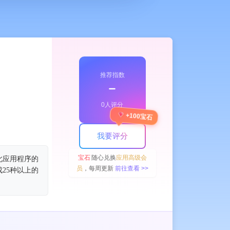
推荐指数
﹣
0人评分
+100宝石
我要评分
宝石
随心兑换
应用高级会
此应用程序的
员
，每周更新
前往查看 >>
25种以上的