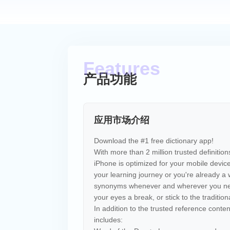
产品功能
应用市场介绍
Download the #1 free dictionary app!
With more than 2 million trusted definitio
iPhone is optimized for your mobile device
your learning journey or you're already a w
synonyms whenever and wherever you nee
your eyes a break, or stick to the tradition
In addition to the trusted reference cont
includes: