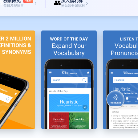
独家限免
加入福利群

👥
NEW
›
›
每日发现惊喜
抢先领专属福利