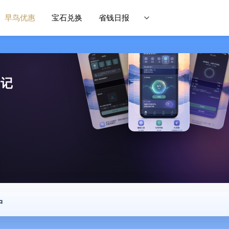
早鸟优惠
宝石兑换
省钱日报
日记
中