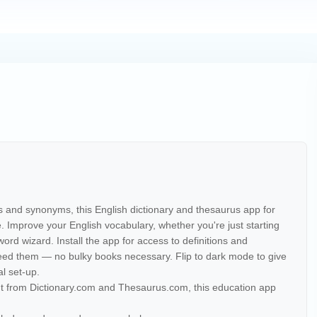
ns and synonyms, this English dictionary and thesaurus app for
. Improve your English vocabulary, whether you're just starting
ord wizard. Install the app for access to definitions and
d them — no bulky books necessary. Flip to dark mode to give
al set-up.
ent from Dictionary.com and Thesaurus.com, this education app