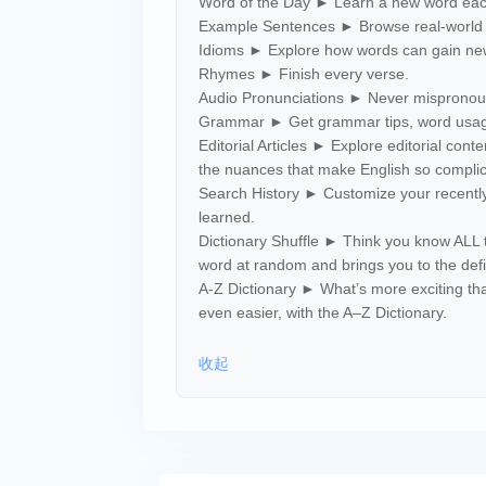
Word of the Day ► Learn a new word eac
Example Sentences ► Browse real-world 
Idioms ► Explore how words can gain n
Rhymes ► Finish every verse.
Audio Pronunciations ► Never mispronou
Grammar ► Get grammar tips, word usage
Editorial Articles ► Explore editorial cont
the nuances that make English so compli
Search History ► Customize your recently
learned.
Dictionary Shuffle ► Think you know ALL th
word at random and brings you to the defi
A-Z Dictionary ► What’s more exciting tha
even easier, with the A–Z Dictionary.
收起