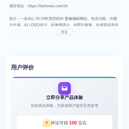
项目地址：https://fantoraai.com/zh
简介：一款ALL IN ONE类型的AI 图像编辑网站。包含功能：AI图
片生成、AI LOGO设计、AI海报设计、AI照片换脸、AI虚拟试衣间
等。
更多
使用场景：
适用于图片编辑和图片生成等设计类场景。用户可以在该网站上获
得尽可能最好用的图片编辑体验。争取用AI技术替代传统Ps操作。
用户评价
产品特点：
1. 支持免登录使用
2. 支持免费试用
3. AI驱动：利用人工智能技术编辑图片信息，提供更加细致的内容
立即分享产品体验
和方便的操作方式。
你的真实体验，为其他用户提供宝贵参考
4. 用户体验：致力于打造最好用的图片编辑工具，让用户在使用过
程中感受到便捷，并且会不停上线新的功能完善网站。
评论可得
100
宝石
产品功能：