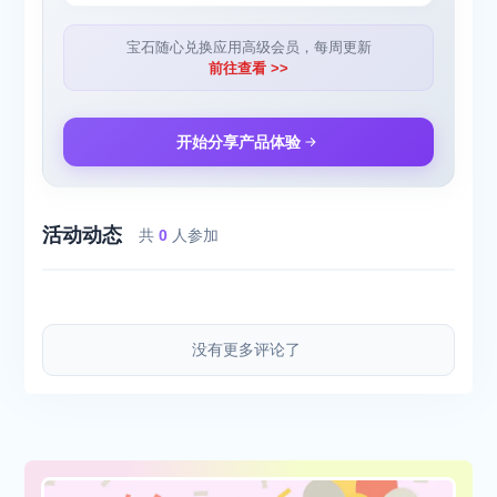
1. google、Github登录、邮箱注册登录
宝石随心兑换应用高级会员，每周更新
2. AI生成，具备独特性
前往查看 >>
3. 多语言支持，网站可多语言切换，也可生成不同语言的内容
价格：支持免费试用
开始分享产品体验
平台：网页浏览器访问
活动动态
使用评价：编辑图片便捷，界面友好，适合设计和P图爱好者。
共
0
人参加
没有更多评论了