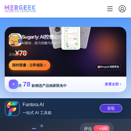
发现数字匠人的绝妙灵感
Sugarly:AI控糖助手
AI驱动，助力控糖与饮食记录，提供个性化建议
¥78
原价
限时限量 · 立即领取
Mergeek 独家限免
78
✦
查看全部
共
款精选产品独家限免中
Fantora AI
获取
一站式 AI 工具箱
﹣
评论
+100