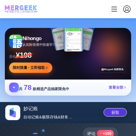
发现数字匠人的绝妙灵感
Nihongo
从实际语境中快速学习日语
¥198
原价
限时限量 · 立即领取
Mergeek 独家限免
78
✦
查看全部
共
款精选产品独家限免中
妙记账
获取
自动记账&极限存钱&财务自‪由...
﹣
评论
+100