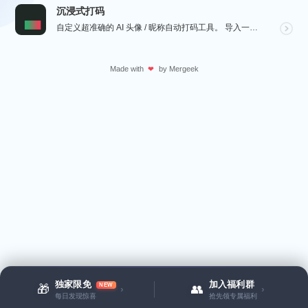
沉浸式打码
自定义超准确的 AI 头像 / 昵称自动打码工具。 导入一张微信聊天截图，或者抖音/小红书/微博评论...
Made with
by
Mergeek
❤
独家限免
加入福利群
NEW
🎁
👥
›
›
每日发现惊喜
抢先领专属福利