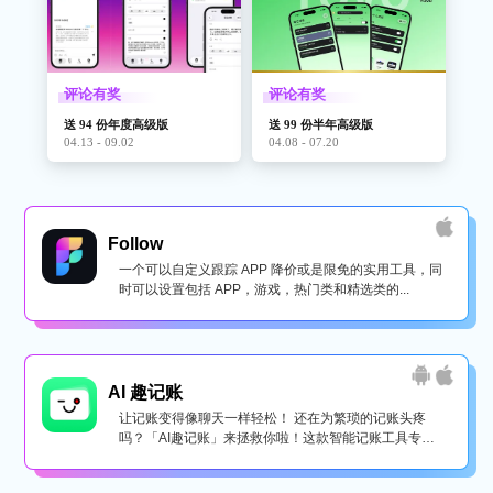
评论有奖
评论有奖
送 94 份年度高级版
送 99 份半年高级版
04.13 - 09.02
04.08 - 07.20
Follow
一个可以自定义跟踪 APP 降价或是限免的实用工具，同
时可以设置包括 APP，游戏，热门类和精选类的...
AI 趣记账
让记账变得像聊天一样轻松！ 还在为繁琐的记账头疼
吗？「AI趣记账」来拯救你啦！这款智能记账工具专为
懒...