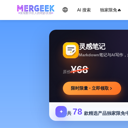
AI 搜索
独家限免🔥
发现数字匠人的绝妙灵感
灵感笔记
Markdown笔记与AI写
¥68
原价
限时限量 · 立即领取
78
✦
共
款精选产品独家限免