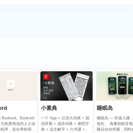
ord
小素典
睡眠岛
ookord。Bookord
一个 App = 汉语大词典 + 国
睡眠岛 — 听着入睡
专为热爱阅读的人士设
语辞典 + 成语词典 + 康熙字
报告。 海量助眠音
用程序，旨在帮助用户
典 + 说文解字 + 六书通 +...
睡后自动停播；同时