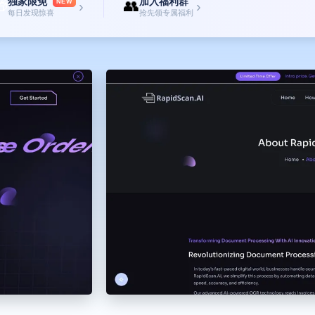
独家限免
加入福利群

👥
NEW
›
›
每日发现惊喜
抢先领专属福利