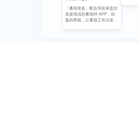
记录每..
「番茄坐姿」配合耳机来监控
坐姿情况的番茄钟 APP，轻
盈的界面，让番茄工作法发挥
最大效果，详细也整洁...