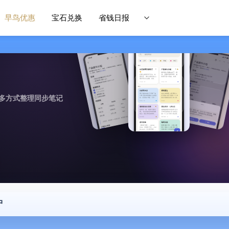
早鸟优惠
宝石兑换
省钱日报
作，多方式整理同步笔记
中