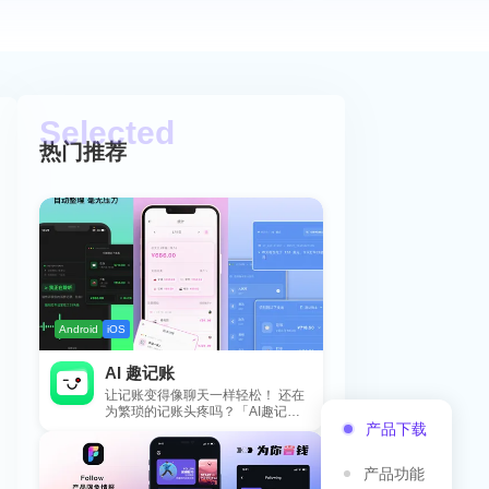
热门推荐
Android
iOS
AI 趣记账
让记账变得像聊天一样轻松！ 还在
为繁琐的记账头疼吗？「AI趣记
产品下载
账」来拯救你啦！这款智能记账工
具专为懒...
产品功能