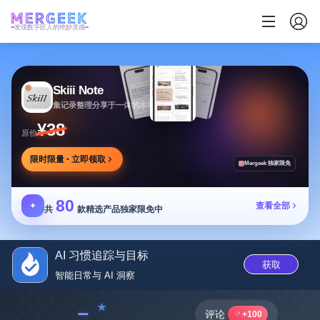
发现数字匠人的绝妙灵感
Skiii Note
集记录整理分享于一体的本地写作工作台
¥38
原价
限时限量 · 立即领取
Mergeek 独家限免
80
✦
查看全部
共
款精选产品独家限免中
AI 习惯追踪与目标
获取
智能日常与 AI 洞察
﹣
评论
+100