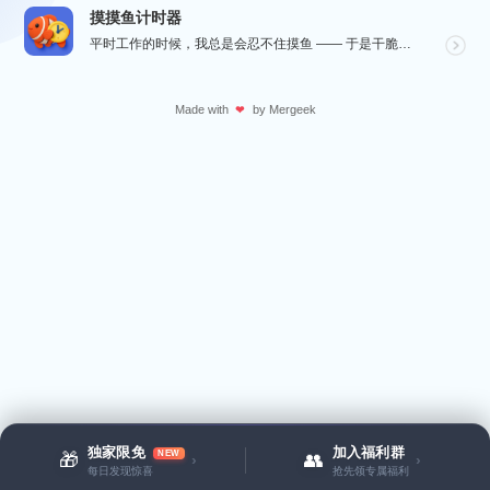
摸摸鱼计时器
平时工作的时候，我总是会忍不住摸鱼 —— 于是干脆自己做了一个小工具，帮我统计每天到底摸了多久的鱼，...
Made with
by
Mergeek
❤
独家限免
加入福利群
NEW
🎁
👥
›
›
每日发现惊喜
抢先领专属福利