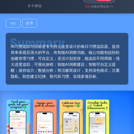
0 个评分
宝石
兑换应用会员 >>
ios
效率
AI习惯追踪与目标是专为持久改变设计的每日习惯追踪器。提供
简单美观且强大的平台，有智能AI洞察功能。核心功能包括轻松
创建管理习惯，可自定义；灵活计划安排，能追踪不同周期；强
大进度追踪，可视化旅程；智能AI洞察建议；智能可自定义提
醒；保持动力；数据分析；简洁极简设计，支持深色模式；注重
隐私。助您建立纪律、取代坏习惯、实现多项目标。