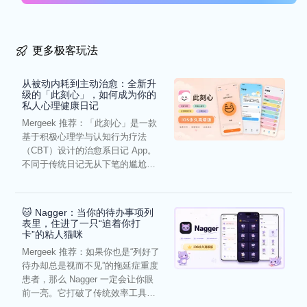
更多极客玩法
从被动内耗到主动治愈：全新升
级的「此刻心」，如何成为你的
私人心理健康日记
Mergeek 推荐：「此刻心」是一款
基于积极心理学与认知行为疗法
（CBT）设计的治愈系日记 App。
不同于传统日记无从下笔的尴尬，
它通过结构化的“提...
🐱 Nagger：当你的待办事项列
表里，住进了一只“追着你打
卡”的粘人猫咪
Mergeek 推荐：如果你也是“列好了
待办却总是视而不见”的拖延症重度
患者，那么 Nagger 一定会让你眼
前一亮。它打破了传统效率工具冰
冷被动的僵...