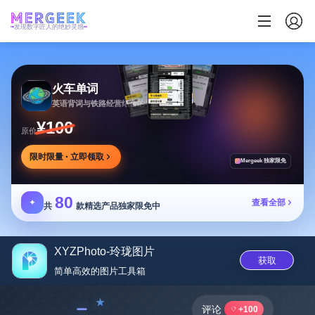
发现数字匠人的绝妙灵感
火车单词
英语背词与铁路经营结合的学习游戏，边玩边学
¥100
原价
限时限量 · 立即领取
Mergeek 独家限免
80
✦
查看全部
共
款精选产品独家限免中
XYZPhoto-玲珑图片
获取
简单高效的图片工具‪箱‬
﹣
评论
+100