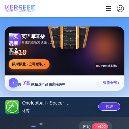
发现数字匠人的绝妙灵感
英语摩耳朵
专注英语听力训练，含5步学习法与多场景内容
¥18
原价
限时限量 · 立即领取
Mergeek 独家限免
78
✦
查看全部
共
款精选产品独家限免中
Onefootball - Soccer News
获取
体育
﹣
评论
+100