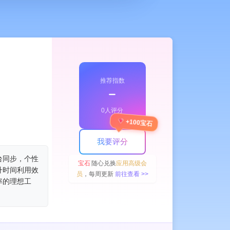
推荐指数
﹣
0人评分
+100宝石
我要评分
台同步，个性
宝石
随心兑换
应用高级会
升时间利用效
员
，每周更新
前往查看 >>
率的理想工