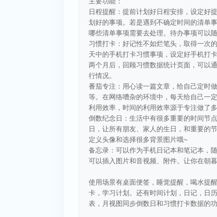
主要功能：
日程提醒：提前计划好日程安排，设定好
划好的事项。若是遇到不确定时间的清单
哪些清单事项需要去处理。待办事项可以
习惯打卡：好记性不如烂笔头，取得一次的
天中的手机打卡习惯事项，设定好手机打
两个月后，回顾习惯数据统计页面，可以
行情况。
番茄专注：用心读一篇文章，给自己定时做
等。在网络嘈杂的环境中，每天给自己一
利用效率，时间的利用效率源于专注做了
倒数纪念日：生活中有很多重要的时间节
日，让所有朋友、家人的生日，和重要的
定义头像和选择很多背景图片哦~
备忘录：可以作为手机日记本和笔记本，
可以插入图片和音视频、附件。让你在朝
使用场景有桌面便签，睡觉提醒，喝水提
卡，学习计划。还有时间计划，日记，日
表，月视图同步倒数日和习惯打卡数据的