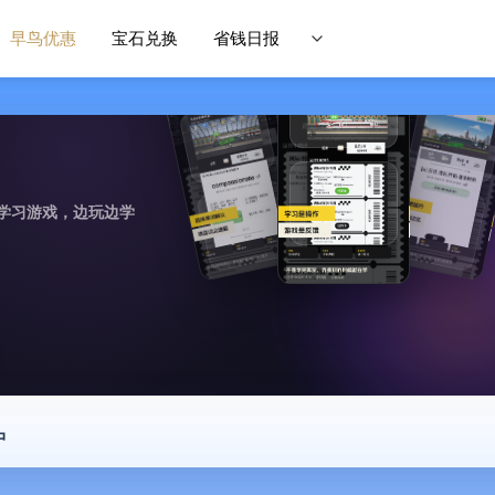
早鸟优惠
宝石兑换
省钱日报
学习游戏，边玩边学
中