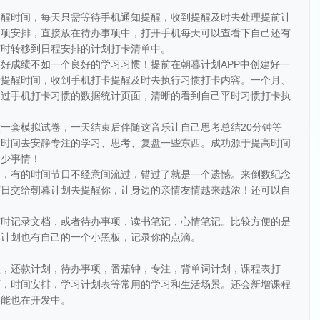
提醒时间，每天只需等待手机通知提醒，收到提醒及时去处理提前计
事项安排，直接放在待办事项中，打开手机每天可以查看下自己还有
随时转移到日程安排的计划打卡清单中。
好成绩不如一个良好的学习习惯！提前在朝暮计划APP中创建好一
卡提醒时间，收到手机打卡提醒及时去执行习惯打卡内容。一个月、
通过手机打卡习惯的数据统计页面，清晰的看到自己平时习惯打卡执
一套模拟试卷，一天结束后伴随这音乐让自己思考总结20分钟等
定时间去安静专注的学习、思考、复盘一些东西。成功源于提高时间
多少事情！
点，有的时间节日不经意间流过，错过了就是一个遗憾。来倒数纪念
节日交给朝暮计划去提醒你，让身边的亲情友情越来越浓！还可以自
随时记录文档，或者待办事项，读书笔记，心情笔记。比较方便的是
暮计划也有自己的一个小黑板，记录你的点滴。
醒，还款计划，待办事项，番茄钟，专注，背单词计划，课程表打
历，时间安排，学习计划表等常用的学习和生活场景。还会新增课程
功能也在开发中。