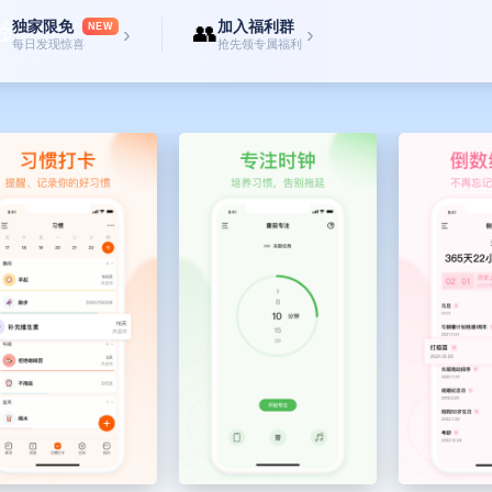
独家限免
加入福利群

👥
NEW
›
›
每日发现惊喜
抢先领专属福利