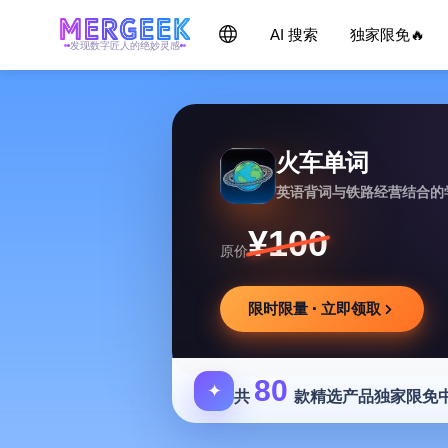
AI 搜索
独家限免🔥
发现数字匠人的绝妙灵感
火车单词
英语背词与铁路经营结合的
¥100
原价
限时限量 · 立即领取
80
✦
共
款精选产品独家限免