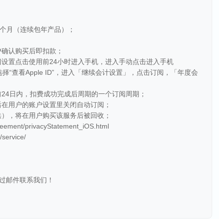
12个月（连续包年产品）；
用户确认购买后即扣款；
阅设置点击使用前24小时进入手机，进入手动点击进入手机
le ID”，选择“查看Apple ID”，进入「继续会计设置」，点击订阅，「年度会
用顺前24日内，扣费成功完成后周期的一个订阅周期；
买后在用户的账户设置里关闭自动订阅；
提供），将在用户购买该服务后被回收；
ment/privacyStatement_iOS.html
ervice/
通过邮件联系我们！