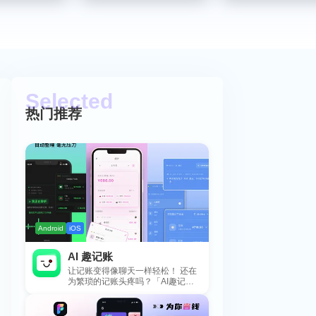
热门推荐
Android
iOS
AI 趣记账
让记账变得像聊天一样轻松！ 还在
为繁琐的记账头疼吗？「AI趣记
账」来拯救你啦！这款智能记账工
具专为懒...