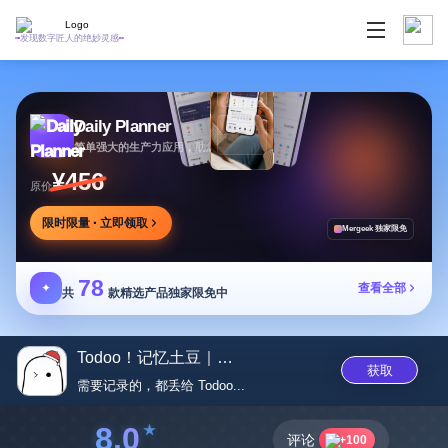
发现数字匠人的绝妙灵感
Daily Planner
简单强大的生产力应用，助您安排任务专注目标
¥456
原价
限时限量 · 立即领取
Mergeek 独家限免
78
✦
查看全部
共
款精选产品独家限免中
Todoo！记忆土豆｜一键识别...
获取
需要记录的，都丢给 Todoo...
8.0
评论
+100