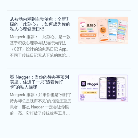
虑，往往...
从被动内耗到主动治愈：全新升
级的「此刻心」，如何成为你的
私人心理健康日记
Mergeek 推荐：「此刻心」是一款
基于积极心理学与认知行为疗法
（CBT）设计的治愈系日记 App。
不同于传统日记无从下笔的尴尬，
它通过结构化的“提...
🐱 Nagger：当你的待办事项列
表里，住进了一只“追着你打
卡”的粘人猫咪
Mergeek 推荐：如果你也是“列好了
待办却总是视而不见”的拖延症重度
患者，那么 Nagger 一定会让你眼
前一亮。它打破了传统效率工具冰
冷被动的僵...