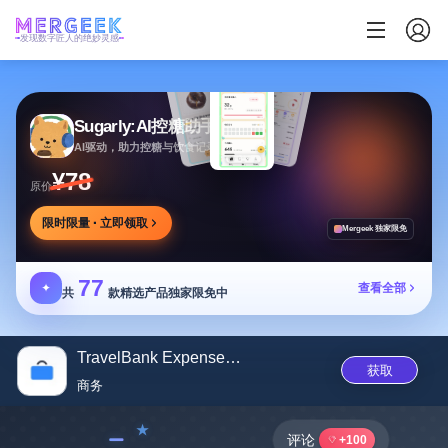
发现数字匠人的绝妙灵感
Sugarly:AI控糖助手
AI驱动，助力控糖与饮食记录，提供个性化建议
¥78
原价
限时限量 · 立即领取
Mergeek 独家限免
77
✦
查看全部
共
款精选产品独家限免中
TravelBank Expenses and Travel
获取
商务
﹣
评论
+100