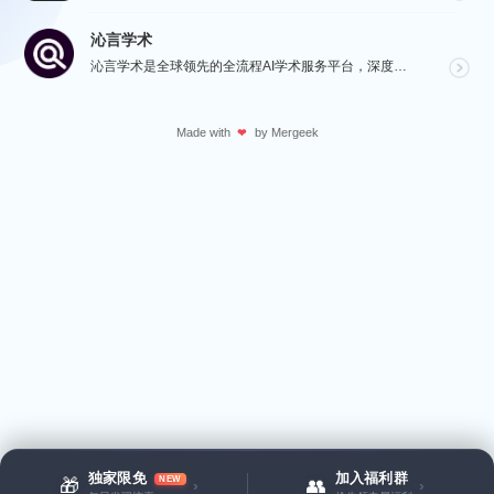
沁言学术
沁言学术是全球领先的全流程AI学术服务平台，深度赋能从选题构思、文献检索、文献阅读、文献管理到辅助写...
Made with
by
Mergeek
❤
独家限免
加入福利群
NEW
🎁
👥
›
›