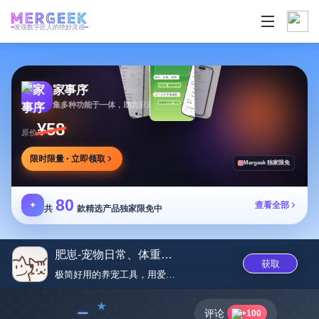
发现数字匠人的绝妙灵感
家事序
集多种功能于一体，助力家庭生活有序协作
¥58
原价
限时限量 · 立即领取
Mergeek 独家限免
80
✦
查看全部
共
款精选产品独家限免中
肥崽-宠物日常、体重、记账与倒...
获取
极简好用的养宠工具，用爱陪伴宠...
﹣
评论
+100