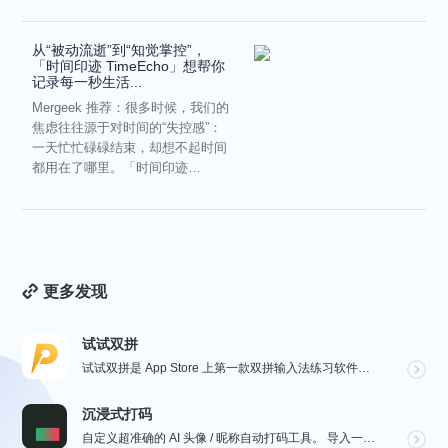
从“被动流逝”到“知觉掌控”，
「时间印迹 TimeEcho」想帮你
记录每一秒生活...
Mergeek 推荐：很多时候，我们的
焦虑往往源于对时间的“失控感”：
一天忙忙碌碌结束，却想不起时间
都用在了哪里。「时间印迹
TimeEcho」的出现...
更多发现
试试双拼
试试双拼是 App Store 上第一款双拼输入法练习软件，通过这个软件你能方便的学习双拼规则，练习...
沉浸式打码
自定义超准确的 AI 头像 / 昵称自动打码工具。 导入一张微信聊天截图，或者抖音/小红书/微博评论...