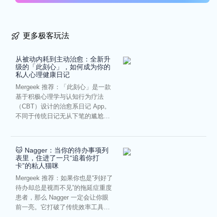
更多极客玩法
从被动内耗到主动治愈：全新升
级的「此刻心」，如何成为你的
私人心理健康日记
Mergeek 推荐：「此刻心」是一款
基于积极心理学与认知行为疗法
（CBT）设计的治愈系日记 App。
不同于传统日记无从下笔的尴尬，
它通过结构化的“提...
🐱 Nagger：当你的待办事项列
表里，住进了一只“追着你打
卡”的粘人猫咪
Mergeek 推荐：如果你也是“列好了
待办却总是视而不见”的拖延症重度
患者，那么 Nagger 一定会让你眼
前一亮。它打破了传统效率工具冰
冷被动的僵...