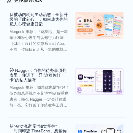
更多极客玩法
从被动内耗到主动治愈：全新升
级的「此刻心」，如何成为你的
私人心理健康日记
Mergeek 推荐：「此刻心」是一款
基于积极心理学与认知行为疗法
（CBT）设计的治愈系日记 App。
不同于传统日记无从下笔的尴尬，
它通过结构化的“提...
🐱 Nagger：当你的待办事项列
表里，住进了一只“追着你打
卡”的粘人猫咪
Mergeek 推荐：如果你也是“列好了
待办却总是视而不见”的拖延症重度
患者，那么 Nagger 一定会让你眼
前一亮。它打破了传统效率工具冰
冷被动的僵...
从“被动流逝”到“知觉掌控”，
「时间印迹 TimeEcho」想帮你