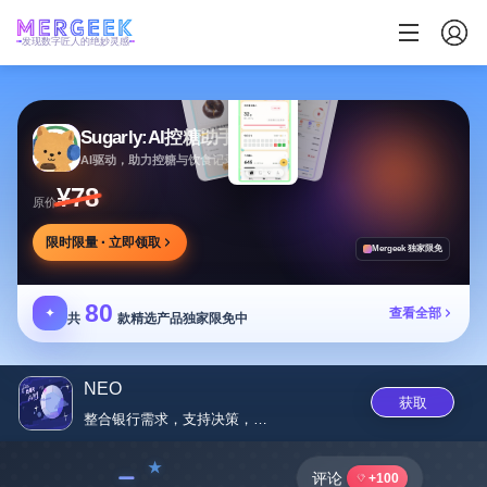
发现数字匠人的绝妙灵感
Sugarly:AI控糖助手
AI驱动，助力控糖与饮食记录，提供个性化建议
¥78
原价
限时限量 · 立即领取
Mergeek 独家限免
80
✦
查看全部
共
款精选产品独家限免中
NEO
获取
整合银行需求，支持决策，连接生...
﹣
评论
+100