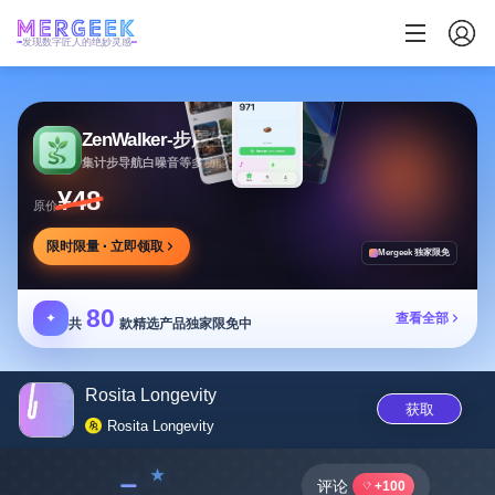
发现数字匠人的绝妙灵感
ZenWalker-步履生花
集计步导航白噪音等多功能于一体的健康应用
¥48
原价
限时限量 · 立即领取
Mergeek 独家限免
80
✦
查看全部
共
款精选产品独家限免中
Rosita Longevity
获取
Rosita Longevity
﹣
评论
+100