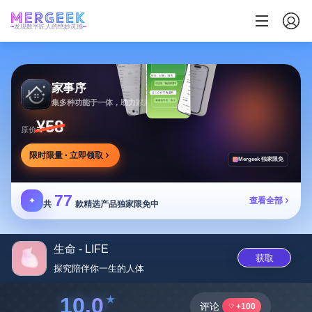
发现数字匠人的绝妙灵感
家事序
集多种功能于一体，助力家庭生活有序协作
¥58
原价
限时限量 · 立即领取
Mergeek 独家限免
77
✦
查看全部
共
款精选产品独家限免中
生命 - LIFE
获取
探究陪伴你一生的人‪体‬
10.0
评论
+100