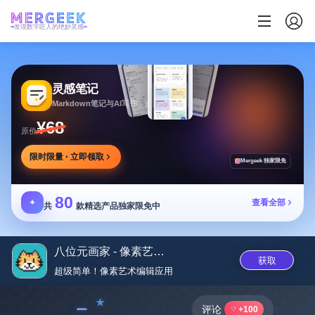
发现数字匠人的绝妙灵感
灵感笔记
Markdown笔记与AI写作，多方式整理同步笔记
¥68
原价
限时限量 · 立即领取
Mergeek 独家限免
80
✦
查看全部
共
款精选产品独家限免中
八位元画家 - 像素艺术编辑A...
获取
超级简单！像素艺术编辑应‪用‬
﹣
评论
+100