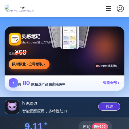
发现数字匠人的绝妙灵感
灵感笔记
Markdown笔记与AI写作，多方式整理同步笔记
¥68
原价
限时限量 · 立即领取
Mergeek 独家限免
80
✦
查看全部
共
款精选产品独家限免中
Nagger
获取
智能提醒应用，多特性助力任务管...
9.11
评论
+100