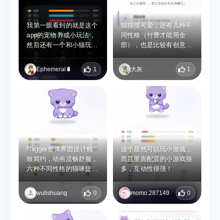
我第一眼看到的就是这个
猫猫很可爱，还有几种不
app的宠物养成小玩法，
同性格（付费才能用全
然后还有一个和小猫玩游
部），也是比较有创意
戏的功能，互动性很强，
的。赠送的是一次性解锁
我很喜欢
版，很有诚意。
Ephemeral🔋
1
大灰
1
Nagger整体界面设计精
这个居然可以玩小游戏，
致简约，动画流畅舒服，
而且里面配置的小游戏很
六种不同性格的猫咪提醒
多，互动性很强！
很有特色。和普通提醒软
件完全不一样，忽略任务
wulishuang
0
momo.287149
0
就会反复提醒，不会一划
就消失，能很好克服拖
延。软件支持离线运行，