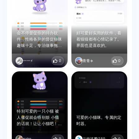
不用联网也能准时推送提
醒，稳定性很不错。可以
设置每日重复的学习计
划，用来督促自己坚持学
习特别合适，没有繁杂广
会不停督促你的待办软
好可爱好实用的软件，看
告，使用体验很好。
件，性格各异的督促猫咪
着猫猫都有心情记录了。
趣味十足，专治做事拖
界面也是喜欢的。
沓，会不停督促你的待办
软件。
一一⚡️
0
青青✈️
0
特别可爱的一只小猫 被
人催促就会特别烦 小猫
可爱的小猫咪。专属的定
的话就！让让小猫吧！
时器。
希望可以出更多可爱的小
猫！添加任务的界面希望
nako
0
云南滇麓(15096443407)
0