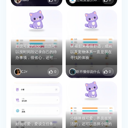
能更简洁一点 如果直接
编辑好就发布 然后做完
的时候一个一个划掉感觉
会比较解压 在一些比较
卡时间的任务上 添加时
间 让小猫监督感觉会方
便很多
超级可爱的app，日历可
ui 看起来看很舒适，成就
以按时间段记录自己的待
以及宠物体系一直是我在
办事项，很省心，还可以
寻找的体验
同时养自己的电子小猫，
给它喂饭刷毛和它玩耍
CJ⚡️
0
听不懂你说什么
0
小猫咪很可爱，界面挺简
好玩可爱，爱设立任务，
洁的，还可以选择小猫的