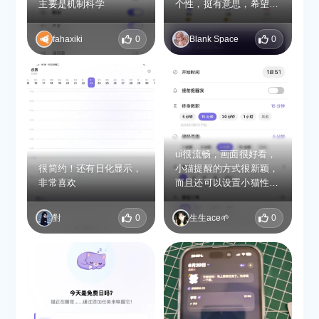
主要是机制科学
个性，挺有意思，希望这
个可爱的软件能帮助我坚
持自己定下的目标，也期
fahaxiki
0
Blank Space
0
待后续能有更多不同样式
对小猫可以选择，或者完
成任务后可以获得一些小
猫的衣服饰品之类的
ui很流畅，画面很好看，
很简约！还有日化显示，
小猫提醒的方式很新颖，
非常喜欢
而且还可以设置小猫性
格，同时制定任务可以选
择时间，是否提前提醒等
對
0
生生ace🌱
0
等，考虑很全面，好用心
的作品