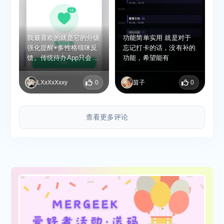
我最喜欢的就是它的分级
功能简单实用 就是对于
强化提醒+多性格猫咪反
忘记打卡的话，没有补的
馈。传统待办App只会响
功能，希望能有
一次通知，而Nagger会
在任务到期后逐步加强提
LXxXxXxxy
0
茵子
0
醒，配合猫咪的毒舌或傲
娇发言，既能感受到
被“督促”的压力，又不会
查看更多评论
觉得生硬反感。另外，支
持从日历导入任务、
iCloud同步和桌面小组
件，日常查看和管理任务
都很方便。