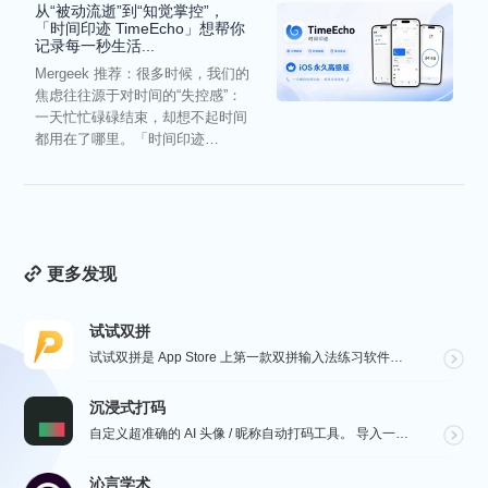
从“被动流逝”到“知觉掌控”，
「时间印迹 TimeEcho」想帮你
记录每一秒生活...
Mergeek 推荐：很多时候，我们的
焦虑往往源于对时间的“失控感”：
一天忙忙碌碌结束，却想不起时间
都用在了哪里。「时间印迹
TimeEcho」的出现...
更多发现
试试双拼
试试双拼是 App Store 上第一款双拼输入法练习软件，通过这个软件你能方便的学习双拼规则，练习...
沉浸式打码
自定义超准确的 AI 头像 / 昵称自动打码工具。 导入一张微信聊天截图，或者抖音/小红书/微博评论...
沁言学术