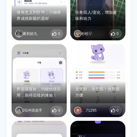
很有意义的软件，小猫咪
任务拟人/宠化，增加趣
养成很新颖的题材
味和动力
夏初拾九
0
杉杉🎈
0
界面很喜欢，功能也很实
非常好，非常萌！使用很
用，期待后续的体验！
方便
2G冲浪选手
0
。.71295
0