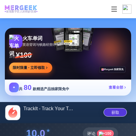
发现数字匠人的绝妙灵感
火车单词
英语背词与铁路经营结合的学习游戏，边玩边学
¥100
原价
限时限量 · 立即领取
Mergeek 独家限免
80
✦
查看全部
共
款精选产品独家限免中
TrackIt - Track Your Task
获取
10.0
评论
+100