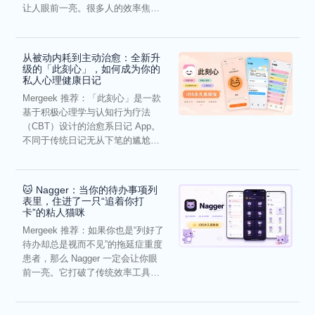
让人眼前一亮。很多人的效率焦
虑，往往...
从被动内耗到主动治愈：全新升
级的「此刻心」，如何成为你的
私人心理健康日记
Mergeek 推荐：「此刻心」是一款
基于积极心理学与认知行为疗法
（CBT）设计的治愈系日记 App。
不同于传统日记无从下笔的尴尬，
它通过结构化的“提...
🐱 Nagger：当你的待办事项列
表里，住进了一只“追着你打
卡”的粘人猫咪
Mergeek 推荐：如果你也是“列好了
待办却总是视而不见”的拖延症重度
患者，那么 Nagger 一定会让你眼
前一亮。它打破了传统效率工具冰
冷被动的僵...