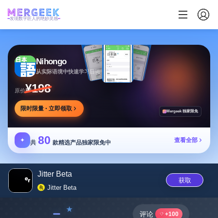
发现数字匠人的绝妙灵感
Nihongo
从实际语境中快速学习日语
¥198
原价
限时限量 · 立即领取
Mergeek 独家限免
80
✦
查看全部
共
款精选产品独家限免中
Jitter Beta
获取
Jitter Beta
﹣
评论
+100