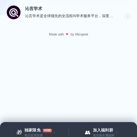
沁言学术
沁言学术是全球领先的全流程AI学术服务平台，深度赋能从选题构思、文献检索、文献阅读、文献管理到辅助写...
Made with
by
Mergeek
❤
独家限免
加入福利群
NEW
🎁
👥
›
›
每日发现惊喜
抢先领专属福利