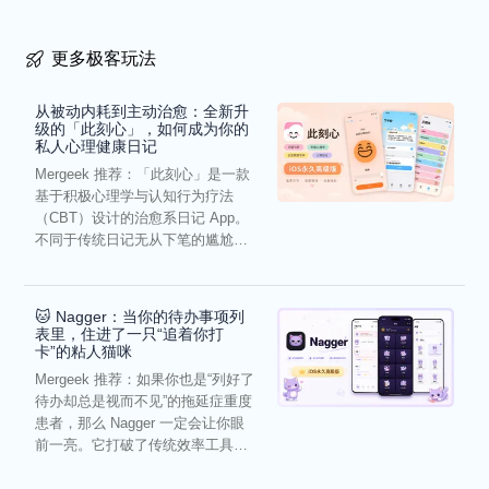
更多极客玩法
从被动内耗到主动治愈：全新升
级的「此刻心」，如何成为你的
私人心理健康日记
Mergeek 推荐：「此刻心」是一款
基于积极心理学与认知行为疗法
（CBT）设计的治愈系日记 App。
不同于传统日记无从下笔的尴尬，
它通过结构化的“提...
🐱 Nagger：当你的待办事项列
表里，住进了一只“追着你打
卡”的粘人猫咪
Mergeek 推荐：如果你也是“列好了
待办却总是视而不见”的拖延症重度
患者，那么 Nagger 一定会让你眼
前一亮。它打破了传统效率工具冰
冷被动的僵...