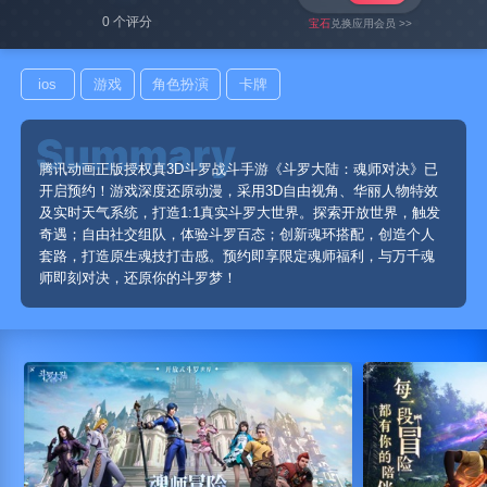
0 个评分
宝石
兑换应用会员 >>
ios
游戏
角色扮演
卡牌
腾讯动画正版授权真3D斗罗战斗手游《斗罗大陆：魂师对决》已
开启预约！游戏深度还原动漫，采用3D自由视角、华丽人物特效
及实时天气系统，打造1:1真实斗罗大世界。探索开放世界，触发
奇遇；自由社交组队，体验斗罗百态；创新魂环搭配，创造个人
套路，打造原生魂技打击感。预约即享限定魂师福利，与万千魂
师即刻对决，还原你的斗罗梦！