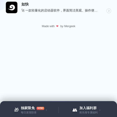
如快
🚀 一款轻量化的启动器软件，界面简洁美观、操作便捷，并且支持插件开发。支持全键盘操作。开发者目前处于...
Made with
by
Mergeek
❤
独家限免
加入福利群
NEW
🎁
👥
›
›
每日发现惊喜
抢先领专属福利