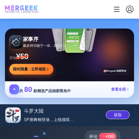
发现数字匠人的绝妙灵感
家事序
集多种功能于一体，助力家庭生活有序协作
¥58
原价
限时限量 · 立即领取
Mergeek 独家限免
80
✦
查看全部
共
款精选产品独家限免中
斗罗大陆
获取
SP唐舞桐登场，上线领双魂师本...
﹣
评论
+100