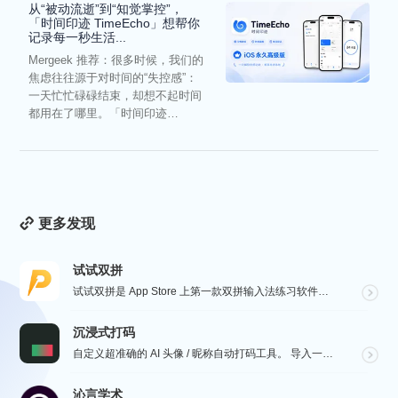
从“被动流逝”到“知觉掌控”，
「时间印迹 TimeEcho」想帮你
记录每一秒生活...
Mergeek 推荐：很多时候，我们的
焦虑往往源于对时间的“失控感”：
一天忙忙碌碌结束，却想不起时间
都用在了哪里。「时间印迹
TimeEcho」的出现...
更多发现
试试双拼
试试双拼是 App Store 上第一款双拼输入法练习软件，通过这个软件你能方便的学习双拼规则，练习...
沉浸式打码
自定义超准确的 AI 头像 / 昵称自动打码工具。 导入一张微信聊天截图，或者抖音/小红书/微博评论...
沁言学术