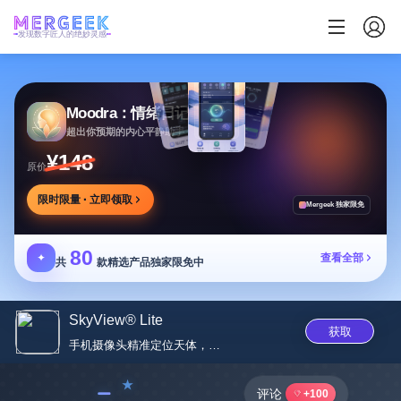
发现数字匠人的绝妙灵感
Moodra：情绪日记
超出你预期的内心平静助手
¥148
原价
限时限量 · 立即领取
Mergeek 独家限免
80
✦
查看全部
共
款精选产品独家限免中
SkyView® Lite
获取
手机摄像头精准定位天体，多种功...
﹣
评论
+100