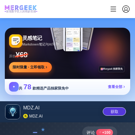
发现数字匠人的绝妙灵感
灵感笔记
Markdown笔记与AI写作，多方式整理同步笔记
¥68
原价
限时限量 · 立即领取
Mergeek 独家限免
78
✦
查看全部
共
款精选产品独家限免中
MDZ.AI
获取
MDZ.AI
﹣
评论
+100