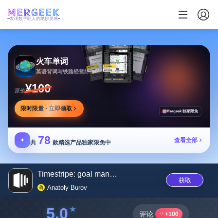
发现数字匠人的绝妙灵感
火车单词
英语背词与铁路经营结合的学习游戏，边玩边学
¥100
原价
限时限量 · 立即领取
Mergeek 独家限免
78
✦
查看全部
共
款精选产品独家限免中
Timestripe: goal manager
获取
Anatoly Burov
5.0
评论
+100