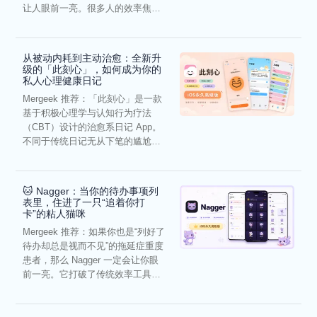
让人眼前一亮。很多人的效率焦
虑，往往...
从被动内耗到主动治愈：全新升
级的「此刻心」，如何成为你的
私人心理健康日记
Mergeek 推荐：「此刻心」是一款
基于积极心理学与认知行为疗法
（CBT）设计的治愈系日记 App。
不同于传统日记无从下笔的尴尬，
它通过结构化的“提...
🐱 Nagger：当你的待办事项列
表里，住进了一只“追着你打
卡”的粘人猫咪
Mergeek 推荐：如果你也是“列好了
待办却总是视而不见”的拖延症重度
患者，那么 Nagger 一定会让你眼
前一亮。它打破了传统效率工具冰
冷被动的僵...