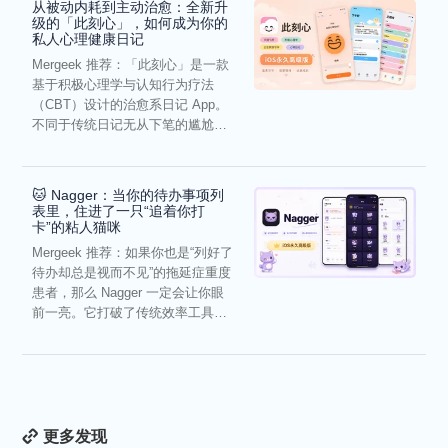
从被动内耗到主动治愈：全新升
级的「此刻心」，如何成为你的
私人心理健康日记
Mergeek 推荐：「此刻心」是一款
基于积极心理学与认知行为疗法
（CBT）设计的治愈系日记 App。
不同于传统日记无从下笔的尴尬，
它通过结构化的“提...
🐱 Nagger：当你的待办事项列
表里，住进了一只“追着你打
卡”的粘人猫咪
Mergeek 推荐：如果你也是“列好了
待办却总是视而不见”的拖延症重度
患者，那么 Nagger 一定会让你眼
前一亮。它打破了传统效率工具冰
冷被动的僵...
更多发现