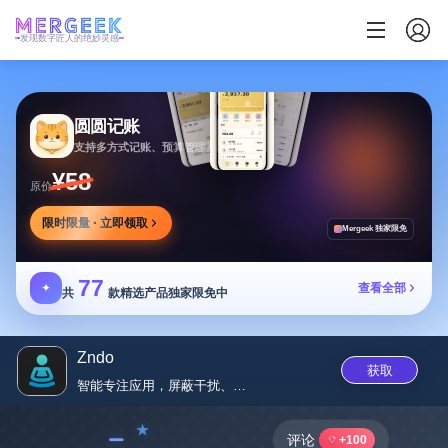
发现数字匠人的绝妙灵感
圆圆记账
支持多方式记账、预算管理及消费复盘，可本地保存
¥58
原价
限时限量 · 立即领取
Mergeek 独家限免
77
✦
查看全部
共
款精选产品独家限免中
Zndo
获取
智能专注应用，屏蔽干扰、自定义...
﹣
评论
+100