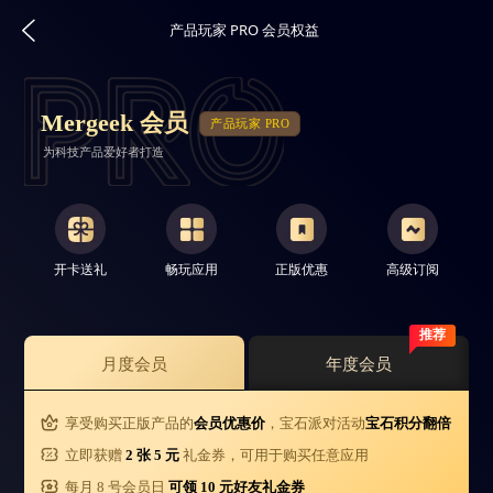
产品玩家 PRO 会员权益
Mergeek 会员
产品玩家 PRO
为科技产品爱好者打造
开卡送礼
畅玩应用
正版优惠
高级订阅
推荐
月度会员
年度会员
享受购买正版产品的
会员优惠价
，宝石派对活动
宝石积分翻倍
立即获赠
2 张 5 元
礼金券，可用于购买任意应用
每月 8 号会员日
可领 10 元好友礼金券