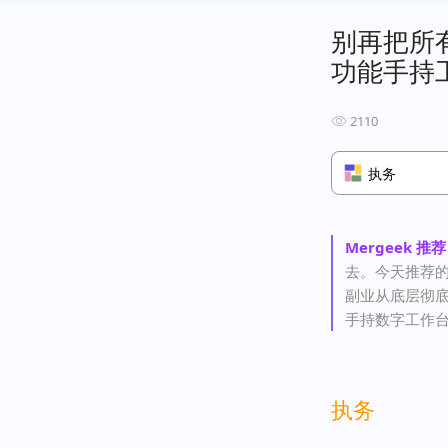
别再把所有
功能手持
2110
执务
Mergeek 推荐
去。今天推荐
副业从底层彻底
手持数字工作
执务