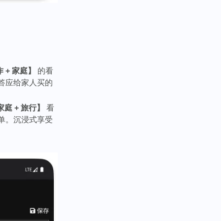
 + 家庭】
的看
答应给家人买的
家庭 + 旅行】
看
单。沉浸式享受