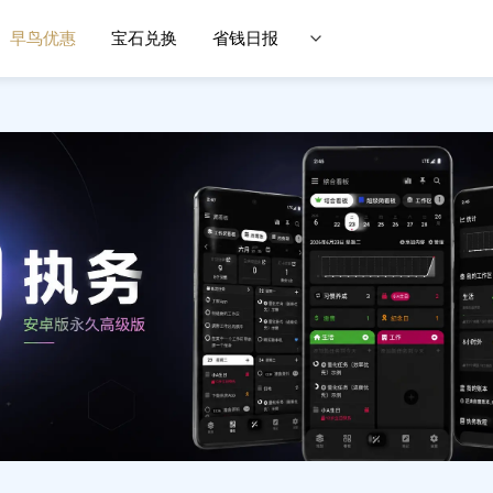
早鸟优惠
宝石兑换
省钱日报