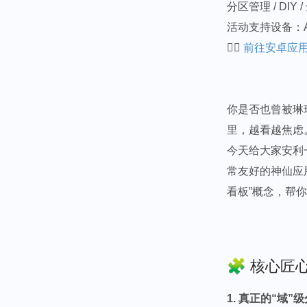
分区管理 / DIY 
活动支持设备：And
👉🏻
前往安卓应
你是否也曾被琳
里，越看越焦虑
今天给大家安利
常友好的神仙应用
看板”概念，帮
🧩 核心
1. 真正的“域