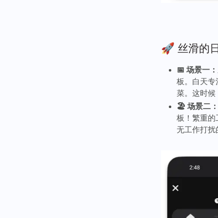
🚀 丝滑
📅 场景一
板。白天专
菜。这时候
🏖️ 场景
板！繁重的
无工作打扰