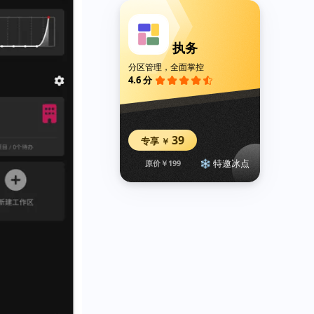
执务
分区管理，全面掌控
4.6 分
39
专享
￥
❄️ 特邀冰点
原价￥199