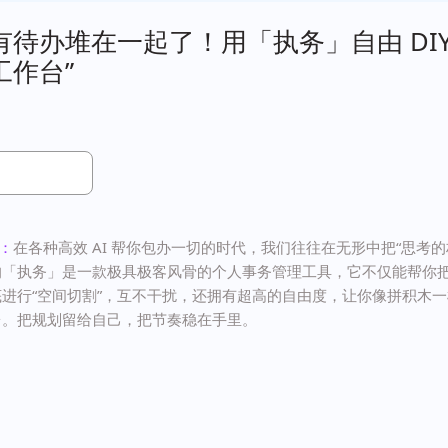
待办堆在一起了！用「执务」自由 DIY
工作台”
：
在各种高效 AI 帮你包办一切的时代，我们往往在无形中把“思考的
的「执务」是一款极具极客风骨的个人事务管理工具，它不仅能帮你
进行“空间切割”，互不干扰，还拥有超高的自由度，让你像拼积木一样 
台。把规划留给自己，把节奏稳在手里。