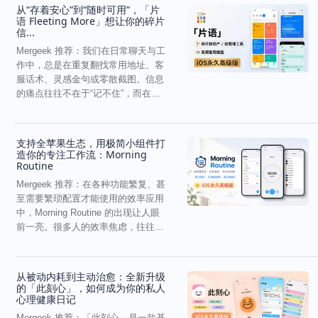
从“存着安心”到“随时可用”，「片
语 Fleeting More」想让你的碎片
信...
Mergeek 推荐：我们在日常聊天与工
作中，总是在重复翻找常用地址、客
服话术、灵感金句或零散截图。信息
的痛点往往不在于“记不住”，而在
于“难以复用”...
支持全苹果生态，用极简小组件打
造你的专注工作流：Morning
Routine
Mergeek 推荐：在各种功能繁复、甚
至需要繁琐配置才能使用的效率应用
中，Morning Routine 的出现让人眼
前一亮。很多人的效率焦虑，往往...
从被动内耗到主动治愈：全新升级
的「此刻心」，如何成为你的私人
心理健康日记
Mergeek 推荐：「此刻心」是一款基