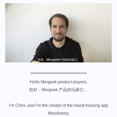
************************************
Hello Mergeek product players,
您好，Mergeek 产品的玩家们，
I’m Chris, and I’m the creator of the mood tracking app
Moodistory.