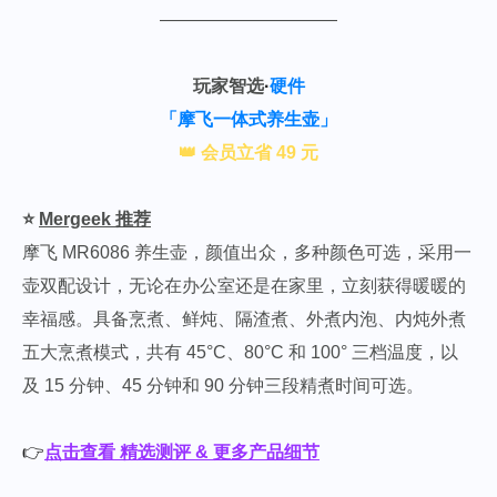
——————————
玩家智选
·
硬件
「摩飞一体式养生壶」
👑 会员立省 49 元
⭐️
Mergeek 推荐
摩飞 MR6086 养生壶，颜值出众，多种颜色可选，采用一
壶双配设计，无论在办公室还是在家里，立刻获得暖暖的
幸福感。具备烹煮、鲜炖、隔渣煮、外煮内泡、内炖外煮
五大烹煮模式，共有 45°C、80°C 和 100° 三档温度，以
及 15 分钟、45 分钟和 90 分钟三段精煮时间可选。
👉
点击查看 精选测评 & 更多产品细节