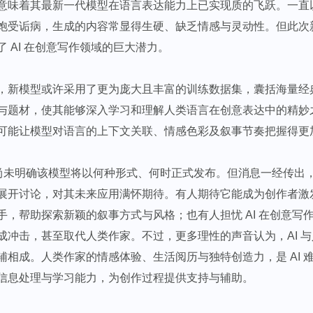
意味着其最新一代模型在语言表达能力上已实现质的飞跃。一直以
饱受诟病，生成的内容常显得生硬、缺乏情感与灵动性。但此次
 AI 在创意写作领域的巨大潜力。​
，新模型或许采用了更为庞大且丰富的训练数据集，囊括海量经
与题材，使其能够深入学习和理解人类语言在创意表达中的精妙
可能让模型对语言的上下文关联、情感色彩及叙事节奏把握得更加
AI 尚未明确该模型将以何种形式、何时正式发布。但消息一经传出
展开讨论，对其未来应用满怀期待。有人期待它能成为创作者激
手，帮助探索新颖的叙事方式与风格；也有人担忧 AI 在创意写
成冲击，甚至取代人类作家。不过，更多理性的声音认为，AI 
相成。人类作家的情感体验、生活阅历与独特创造力，是 AI 难
信息处理与学习能力，为创作过程提供支持与辅助。​