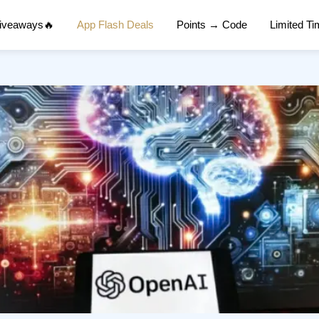
Giveaways🔥
App Flash Deals
Points → Code
Limited T