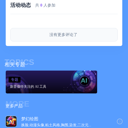
活动动态
共
0
人参加
没有更多评论了
TOPICS
相关专题
专题
新晋值得关注的 AI 工具
MORE
更多产品
梦幻绘图
换脸,动漫头像,粘土风格,胸围,染发,二次元...