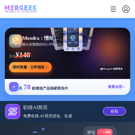
发现数字匠人的绝妙灵感
Moodra：情绪日记
超出你预期的内心平静助手
¥148
原价
限时限量 · 立即领取
Mergeek 独家限免
78
✦
查看全部
共
款精选产品独家限免中
职得AI简历
获取
免费在线 AI 简历优化、生成
﹣
评论
+100