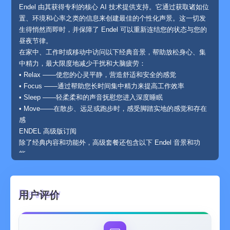
Endel 由其获得专利的核心 AI 技术提供支持。它通过获取诸如位
置、环境和心率之类的信息来创建最佳的个性化声景。这一切发
生得悄然而即时，并保障了 Endel 可以重新连结您的状态与您的
昼夜节律。
在家中、工作时或移动中访问以下经典音景，帮助放松身心、集
中精力，最大限度地减少干扰和大脑疲劳：
• Relax ——使您的心灵平静，营造舒适和安全的感觉
• Focus ——通过帮助您长时间集中精力来提高工作效率
• Sleep ——轻柔柔和的声音抚慰您进入深度睡眠
• Move——在散步、远足或跑步时，感受脚踏实地的感觉和存在
感
ENDEL 高级版订阅
除了经典内容和功能外，高级套餐还包含以下 Endel 音景和功
能：
• Colored Noise——9 种颜色的噪音供选，帮助你专注、放松、
入眠和遮蔽外界声音
• Recovery ——聆听旨在减少焦虑的声音，恢复您的健康。
用户评价
• Study ——提升专注力，使您在学习或工作时保持平静。
• Dynamic Focus——通过实时声音调试为生产力提供完美支持
• Hibernation——用舒适的声音滋润耳朵，让您在寒冷季节酣然入