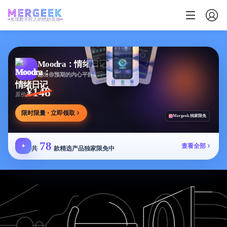
发现数字匠人的绝妙灵感
Moodra：情绪日记
超出你预期的内心平静助手
¥148
原价
限时限量 · 立即领取
Mergeek 独家限免
78
✦
查看全部
共
款精选产品独家限免中