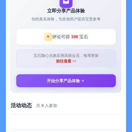
眠
• Nature Elements——以您自己的方式，用自然的声音滋养心灵
立即分享产品体验
• Rainy Outside——淅淅沥沥的雨声混合了助眠的声音，让人舒
你的真实体验，为其他用户提供宝贵参考
适享受
• Spatial Orbit——通过沉浸式空间音频体验，进入更宁静的维度
• Focus Timer——著名的间歇工作法，通过有科学支持的“焦
100
评论可得
宝石
点”声音进行了升级
除了广受喜爱的Endel经典作品外，Endel还同富有创新精神的艺
术家们合作，创作定制的合作体验。高级版用户还可以使用以下
宝石随心兑换应用高级会员，每周更新
合作音景：
前往查看 >>
• James Blake：Wind Down——来自获奖艺术家的舒缓声音，让
您的身体做好睡眠的准备
• Grimes：AI Lullaby——Grimes 的原创声音和演唱为婴儿和成
开始分享产品体验
年人的睡眠提供支持
• Alan Watts：Wiggly Wisdom——舒缓而激励人心的话语音景，
融入了 Alan Watts 的趣味智慧
活动动态
• Miguel：Clarity Trip——用来自 Miguel 的原创声音提升您的每
共
0
人参加
一步
• Plastikman: Deeper Focus——与 Richie Hawtin 一起为凝神专
注而创作的科技感声景
Endel Pacific 这种专利技术为我们的应用和集成提供了支持。