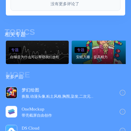
没有更多评论了
所有模式均可离线使用。
此应用程序可与 Health 应用集成。
除了高级版的声音和功能外，Endel 高级版用户还可以访问独家
TOPICS
Apple 播客节目。Endel 播客会探讨声音如何使睡眠和生产力受
相关专题
益，提供关于Endel 科技的深入见解，还有一些应用程序中没有
的独特声音内容。
专题
专题
订阅条款
白噪音为什么可以帮助我们放松
要使用 Endel 高级版，您可以订阅周期扣费的计划，或一次性购
安眠入睡，提高精力
买终身高级版。
点击右上角的 "X"，跳过付款界面。Endel的免费版将自动启动。
MORE
更多产品
除非在当前时间段结束前至少提前 24 小时关闭自动更新，否则该
订阅将自动更新。
梦幻绘图
购买确认后，付款将从您的 iTunes 账户扣除。
换脸,动漫头像,粘土风格,胸围,染发,二次元...
将在当前期间结束后的 24 小时内向账户收取续订费用，并将提供
续订费用。
OneMockup
订阅可以由用户管理。购买后，用户可以通过转到账户设置来关
带壳截屏自由创作
闭自动更新。
在订阅有效期间，不允许取消当前订阅。
DS Cloud