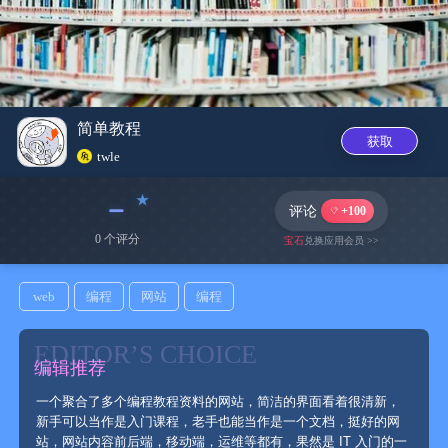
简单教程
获取
twle
﹣
评论
+100
0 个评分
宝石
兑换应用会员 >>
web
编程
网站
编程
EDITOR’S CHOICE
编辑推荐
一个聚合了多个编程教程资料的网站，简洁的界面看着很清新，
新手可以当作是入门课程，老手也能当作是一个文档，挺好的网
站，网站内容前后端，移动端，运维等都有，果然是 IT 入门的一