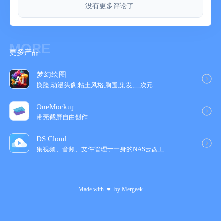
没有更多评论了
MORE
更多产品
梦幻绘图
换脸,动漫头像,粘土风格,胸围,染发,二次元...
OneMockup
带壳截屏自由创作
DS Cloud
集视频、音频、文件管理于一身的NAS云盘工‪...
Made with
by
Mergeek
❤