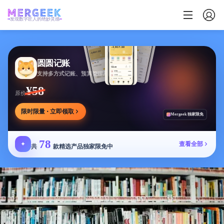
发现数字匠人的绝妙灵感
圆圆记账
支持多方式记账、预算管理及消费复盘，可本地保存
¥58
原价
限时限量 · 立即领取
Mergeek 独家限免
78
✦
查看全部
共
款精选产品独家限免中