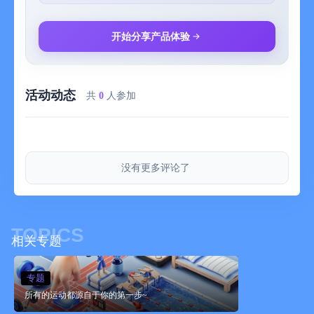
开始分享产品体验
活动动态
共
0
人参加
没有更多评论了
TOPICS
相关专题
专题
所有的运动都源自于你的第一步~