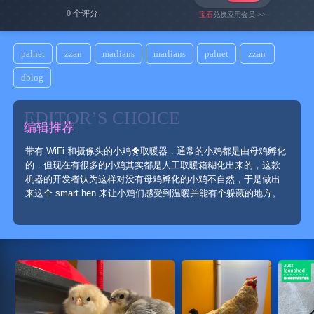
0 个评分
宝石
兑换应用会员 >>
palnet
zzan
marlians
marlians
palnet
zzan
dblog
EDITOR’S CHOICE
编辑推荐
带有 WiFi 和摄像头的小鸡🐥取暖器，通常的小鸡都是由母鸡孵化
的，但现在有很多的小鸡其实都是人工取暖箱糊化出来的，这款
机器的开发者认为这样对没有母鸡孵化的小鸡不自然，于是做出
来这个 smart hen 来让小鸡们感受到温暖并能有个躲藏的地方。