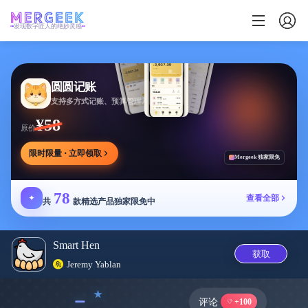
发现数字匠人的绝妙灵感
圆圆记账
支持多方式记账、预算管理及消费复盘，可本地保存
¥58
原价
限时限量 · 立即领取
Mergeek 独家限免
78
✦
查看全部
共
款精选产品独家限免中
Smart Hen
获取
Jeremy Yablan
﹣
评论
+100