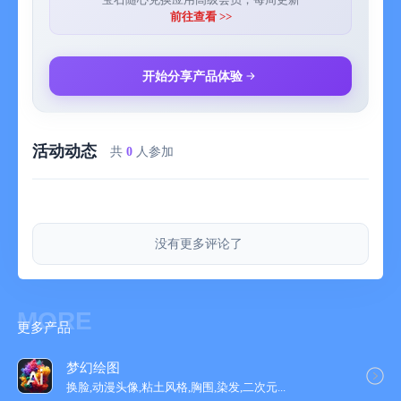
前往查看 >>
开始分享产品体验
活动动态
共
0
人参加
没有更多评论了
MORE
更多产品
梦幻绘图
换脸,动漫头像,粘土风格,胸围,染发,二次元...