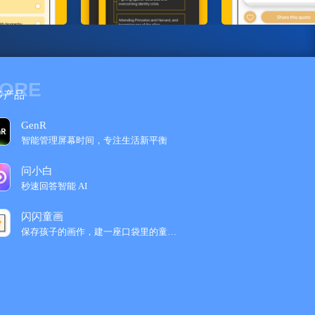
ORE
多产品
GenR
智能管理屏幕时间，专注生活新平衡
问小白
秒速回答智能 AI
闪闪童画
保存孩子的画作，建一座口袋里的童真美术‪馆‬