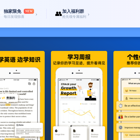
独家限免
加入福利群
🎁
NEW
👥
›
›
每日发现惊喜
抢先领专属福利