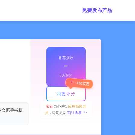
免费发布产品
推荐指数
﹣
0人评分
+100宝石
我要评分
宝石
随心兑换
应用高级会
英文原著书籍
员
，每周更新
前往查看 >>