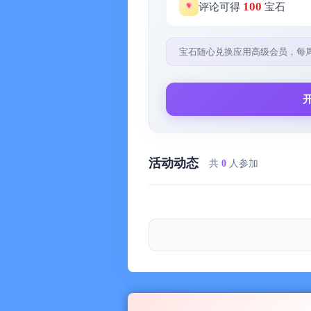
·收藏自己喜欢的、完成的、想学的
100
评论可得
宝石
·随时做笔记，记录文章中的疑难句
宝石随心兑换应用高级会员，每
【学习周报】
·记录你的学习进度，包括学习时间
·根据学习情况推荐后续阅读书目
·还能和其他用户PK用时排名
·帮你了解自己，发现自己
活动动态
共
0
人参加
●Bookey: Empower Your Mind Anywh
●Why Use Bookey?
“So many books, so little time!” Well
summaries. Unlock the big ideas from 
Leadership Development, Art, Busines