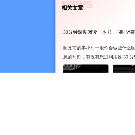
NEWS
complemented with a mind map that hi
相关文章
grasp the gist of the book at a glance
and to promoting a universal access 
30分钟深度阅读一本书，同时还
●How Does Bookey Make Your Life E
睡觉前的半小时一般你会做些什么
Audio versions for hands-free learnin
息的时刻，有没有想过利用这 30 
Mind map for each book
呢？在我们的认知里，看完一本书快则
Download mode for learning without W
我们对之前看的内容就慢慢淡化了，要是
12 categories to cover all non-fiction f
Books recommended by Bill Gates, 
No extra time needed only 30 mins f
Non-stressed notification system to d
●What Do Readers Love About Book