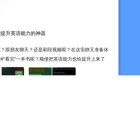
ghlights the essence of the book, allowing users to
. We are committed to offering a fresh way of learning,
to knowledge.
能提升英语能力的神器
asier?
呢？跟朋友聊天？还是刷段视频呢？在这安静又准备休
g
分钟“看完”一本书呢？顺便把英语能力也给提升上来了
 4-5 小时，长则好几天甚至一两周，间隔时间越长
i-Fi
能在像睡前 30 ...
ield
New York Times and more
or summaries
isturb you.
ey?