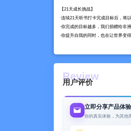
【21天成长挑战】
·连续21天听书打卡完成目标后，将
·你完成的目标越多，我们捐赠给非
·你提升自我的同时，也在让世界变
【沉浸式听读体验】
·快速查询陌生单词
·暗黑阅读模式
·字体大小可调节
用户评价
·可切换4种发音模式：纯正美式/英式
·附带思维导图，书籍结构一目了然
·听完参加趣味答题，再次巩固所学
立即分享产品体
你的真实体验，为其他
【智能收藏和读书笔记】