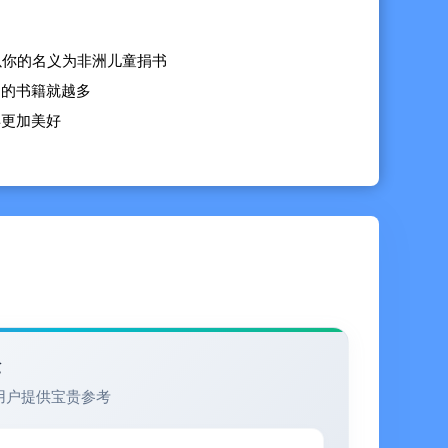
以你的名义为非洲儿童捐书
洲的书籍就越多
得更加美好
发音，男/女发音
内容
验
用户提供宝贵参考