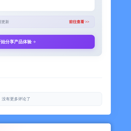
书籍
子和自己喜欢的句子
周更新
前往查看 >>
和最喜欢的类目
开始分享产品体验
ere, Anytime.
没有更多评论了
, no wordy books here, only 30 mins audible book
world bestseller that cover Self Help, Biography ,
s, Stories and more ebooks. Each title is