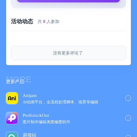
agreement.html
6.隐私协议: www.tenorshare.com/tenorshare-app-privacy-
policy.html
活动动态
- 订购iCareFoneios APP会员服务可以通过iTunes账户直接付
共
0
人参加
费；
- 订购生效后，无法退款
没有更多评论了
MORE
更多产品
Anijam
AI动画平台，全流程处理脚本、场景等编辑
ProKnockOut
图片制作编辑美图修图软件
易搜站