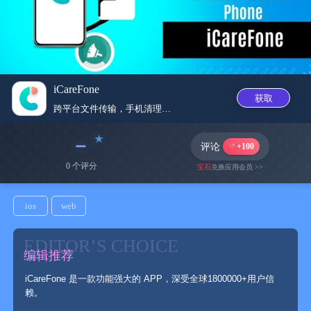
iCareFone
获取
跨平台文件传输，手机清理管家，...
﹣
评论
+100
0 个评分
宝石
兑换应用会员 >>
ios
web
EDITOR’S CHOICE
编辑推荐
iCareFone 是一款功能强大的 APP，深受全球1800000+用户信