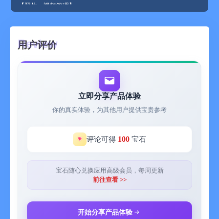
【照片、视频管理】
-快速整理和识别设备上的相似照片/视频、模糊照片、超大照片/
视频和截图、连拍照片、GIF照片和动态照片；
- 快速压缩超大照片/视频，释放设备空间；
用户评价
- 智能过滤和清理相似照片、超大照片/视频、模糊照片、截图、
连拍照片、GIF 照片和动态照片；
- 轻松从照片中删除 GPS 位置。
【iCareFone ios APP会员自动订阅说明】
立即分享产品体验
1.服务名称:iCareFone ios APP会员服务自动订阅；
你的真实体验，为其他用户提供宝贵参考
2.订阅周期:1周、1年，并且额外赠送3天免费试用；
3.购买连续会员的帐号，会在每个周/年到期前24小时，自动在
iTunes账户扣费并延长1个周/年会员有效期；
100
评论可得
宝石
4.如需取消订阅，请手动打开iOS的“设置”-->进入iTunes Store与
App Store”-->点击“AppleID”，选择"查看AppleID"，进入"账户设
置"页面，点击“订阅”，选择iCareFoneios APP会员取消订阅即
宝石随心兑换应用高级会员，每周更新
可。如未在订阅期结束的至少24小时前关闭订阅，此订阅将会自
前往查看 >>
动续订。
5.条款和条件:
www.tenorshare.com/tenorshare-app-end-user-icense-
开始分享产品体验