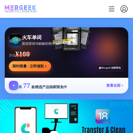
发现数字匠人的绝妙灵感
火车单词
英语背词与铁路经营结合的学习游戏，边玩边学
¥100
原价
限时限量 · 立即领取
Mergeek 独家限免
77
✦
查看全部
共
款精选产品独家限免中