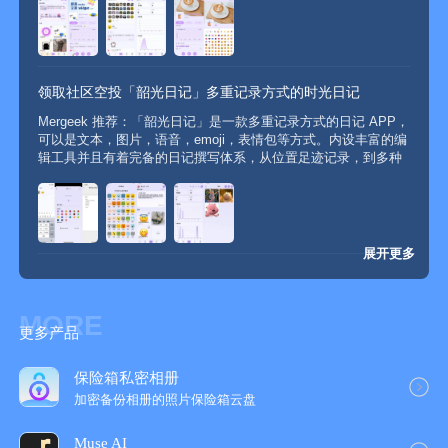
「快速访问」日记中的电话、链接、轻点即可直接拨打与访问
语音功能，更加能生动、准确传达内心的喜怒哀乐，支持导出
PDF ...
「丰富主题」手工调色日记卡片,使记忆更加个性化
「图片清晰度」选择图片质量,优化iCloud空间的使用
「PDF导出」将日记以PDF格式导出,美观分享给好友
领取社区空投「韶光日记」多重记录方式的时光日记
「Html导出」将日记以Html格式导出,美观分享给好友
「主题材质」支持设置30种材质，满足您的个性化需求。
Mergeek 推荐：「韶光日记」是一款多重记录方式的日记 APP，
「日记模板」快速使用模板进行记录
可以是文本，图片，语音，emoji，表情包等方式。内设丰富的编
辑工具并且有着完备的日记撰写体系，从位置足迹记录，到多种
情感表达，记录情绪，它提供了丰富的功能来让你更便捷地记录
生活。「韶光日记」能为你提供便利的记录体验。它让你跨越时
新的惊喜功能持续更新,敬请期待!
间...
-----------------------
展开更多
如果您喜欢韶光，或者有任何问题或者建议请联系：
邮箱：441614591@qq.com
MORE
更多产品
微信：gaoxsdx
小红书：韶光日记App
保险箱私密相册
加密备份相册的照片保险箱云‪盘‬
-----------------------
Muse AI
-- 高级功能权益：