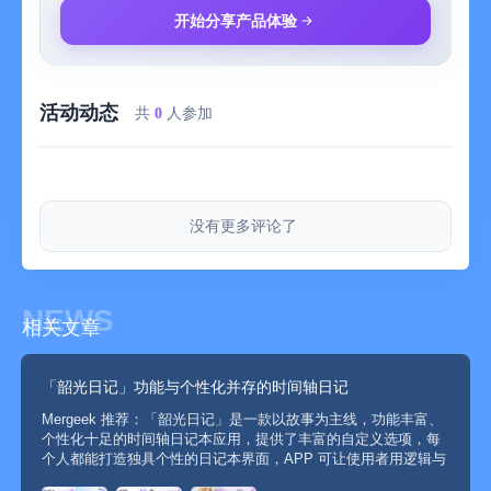
功能亮点:
开始分享产品体验
「webdav」全平台同步
「小组件」故事/随机回顾/心情日历小组件支持
「位置/足迹」日记会记录所在位置，并显示足迹地图
活动动态
「天气」日记会记录天气
共
0
人参加
「自定义首页故事」把您常用的故事设置为首页,方便直接阅读与
写作
「丰富情感表达」36种表情帮您精确传达喜怒哀乐等复杂情绪
「二级标签组」二级标签让您的日记分类更为细致,管理起来轻而
没有更多评论了
易举
「自定义排版」调整字号、行间距等,创造最佳阅读视觉体验
「语音日记」当键盘不便使用时,语音记录生活片段,灵活便捷
「高频词汇」近七天使用的高频词
NEWS
相关文章
「表情包」给日记添加趣味表情包,使表达更生动有趣
「日历视图」通过日历检查日记记录的时间与频率,随时重温
「图库」轻松浏览所有日记中的图片,捕捉精彩瞬间
「韶光日记」功能与个性化并存的时间轴日记
「故事热力图」一眼看出今年已记录的日记天数,了解记录进度
Mergeek 推荐：「韶光日记」是一款以故事为主线，功能丰富、
「iCloud同步」更换iOS设备,您的日记也能成功转移、随身携带
个性化十足的时间轴日记本应用，提供了丰富的自定义选项，每
「回收站」意外删除日记不用後悔,回收站让您随时找回与恢复
个人都能打造独具个性的日记本界面，APP 可让使用者用逻辑与
「引用故事」快速回应过去日记,使记忆更连贯完整
主题相辅相成的方式记录生活，超多的标签和表情包以及便捷的