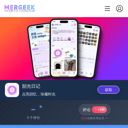
发现数字匠人的绝妙灵感
韶光日记
获取
点亮回忆，珍藏时光
﹣
评论
+100
0 个评分
宝石
兑换应用会员 >>