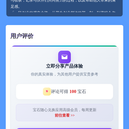
与收获，记录与伙伴们共同努力的过程，以及帮助他人带来的满
足感。
「一段创业的艰辛之路」从萌生创业想法的那一刻，到寻找合作
伙伴、筹备资金、面对种种困难和挫折，再到最终取得阶段性成
功的喜悦与感慨。
「宠物相伴的温馨时光」从领养宠物的那一天，它的调皮捣蛋、
用户评价
乖巧可爱，一起度过的每个欢乐时刻，以及它生病时的担忧和照
顾。
「学习一门新语言的历程」从零基础的迷茫，到逐渐掌握单词和
语法，能够进行简单交流，再到可以流利表达的自豪。
「筹备一场婚礼的全过程」从确定婚期开始，挑选婚纱、策划场
立即分享产品体验
地、邀请亲友，每一个精心准备的细节和其中的幸福与焦虑。
你的真实体验，为其他用户提供宝贵参考
「参加一场马拉松比赛」赛前的训练、比赛当天的紧张与激动，
沿途的风景和坚持到底的毅力。
「修复一段破裂的友谊」从产生矛盾的原因，到反思自我、主动
100
评论可得
宝石
沟通，最终和好如初的真诚与感动。
「完成一个大型手工制作」从构思设计，收集材料，一步步制作
的过程，以及完工后的成就感。
宝石随心兑换应用高级会员，每周更新
前往查看 >>
-----------------------