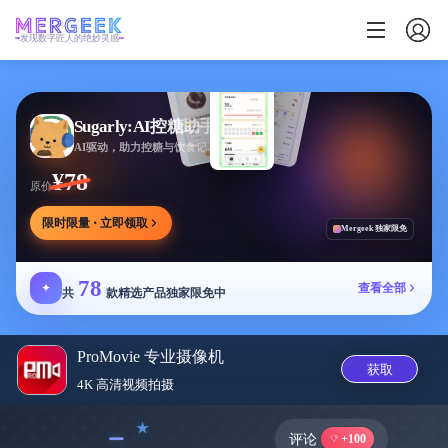
发现数字匠人的绝妙灵感
Sugarly:AI控糖助手
AI驱动，助力控糖与饮食记录，提供个性化建议
¥78
原价
限时限量 · 立即领取
Mergeek 独家限免
78
✦
查看全部
共
款精选产品独家限免中
ProMovie 专业摄像机
获取
4K 高清视频拍‪摄‬
﹣
评论
+100