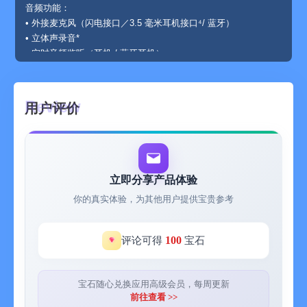
音频功能：
• 外接麦克风（闪电接口／3.5 毫米耳机接口⁴/ 蓝牙）
• 立体声录音*
• 实时音频监听（耳机 / 蓝牙耳机）
• 在屏幕上显示的音量指示
• 音频增益调节*
• 支持的音频格式：256 Kbps AAC，16-bit PCM
用户评价
相机控制：
• 单独的“测光点”与“对焦点”
• 曝光补偿
• 手动控制／锁定：
- 快门速度 / 感光度（ISO）
立即分享产品体验
- 色温
你的真实体验，为其他用户提供宝贵参考
- 对焦
• 预设的白平衡
• 白平衡校准（使用灰板）
100
评论可得
宝石
支持的附件：
• 2.4:1 Anamorphic 镜头附件
• 旋转／翻转图像以配合镜头附件
宝石随心兑换应用高级会员，每周更新
• 外接显示屏（连接于闪电至 HDMI／VGA 转换器）
前往查看 >>