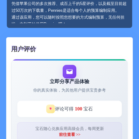
凭借苹果公司的多次推荐、成百上千的5星评价，以及截至目前超
过50万次的下载量，Pennies是适合每个人的预算编制应用。
通过该应用，您可以随时按照您想要的方式编制预算，无任何担
忧。立刻开始使用Pennies吧！
看看使用中的Pennies：http://www.getpennies.com
主要功能
用户评价
• 通过iCloud在您的所有iOS设备间备份和共享您的预算。
Pennies可以安装于您的iPhone、Watch和iPad，为您无缝同步预
算。
• 与发薪日保持同步 - Pennies独特的“发薪日”预算会将周末和国
家法定假期考虑在内。通过每周、每月、每两周和每月两次发薪
立即分享产品体验
日选项，您的预算将会在您的发薪当日自动更新。
你的真实体验，为其他用户提供宝贵参考
• 设置任意数量的预算 – 您想追踪不止一项预算？没问题，
Pennies可以满足您的需求。
• 为单项预算使用世界上的任何货币。
100
评论可得
宝石
• 只需点击一下便可以在预算间轻松转账。
• 有时候，我们会忘记支出时间——没关系。您可以为先前的日期
和预算期间添加和编辑支出，Pennies会重新计算您的当前预算，
宝石随心兑换应用高级会员，每周更新
让您始终了解最新的支出动态。
前往查看 >>