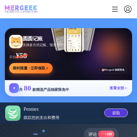
发现数字匠人的绝妙灵感
圆圆记账
支持多方式记账、预算管理及消费复盘，可本地保存
¥58
原价
限时限量 · 立即领取
Mergeek 独家限免
80
✦
查看全部
共
款精选产品独家限免中
Pennies
获取
跟踪您的支出和费‪用‬
﹣
评论
+100