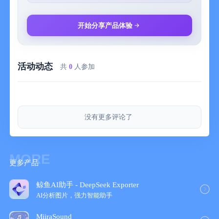
• 更加智能并且有趣。Pennies可以为您完成所有苦差事，告诉您
今天还能够花费多少钱。如果您今天的花费少于预算，没关系，
Pennies会在明天为您提供更多花费预算。
开始分享产品体验
• 您应该花钱还是应该存钱？Pennies会使用显眼的颜色显示您的
支出和财务健康状态，帮助您降低或提高花钱速度，让您保持正
轨。
活动动态
• 买东西？酷毙了，只需加进来就可以。Pennies只关心数字，这
共
0
人参加
里没有标签、图表或者复杂的明细表。您只需知道您能够花多少
钱。
• 使用3D Touch Quick Actions直接从您的主屏幕添加预算、转账
和支出。需要iPhone 6s / 6s+ 设备。
没有更多评论了
• 前往通知中心的今日视图，立刻添加Pennies，您将看到每日预
算的便捷视图，只需点击一下便可在Pennies中查看这些预算。
Pennies由一位非常努力的人Emile Bennett（也就是我）设计和
MORE
更多产品
创建。我的目的是简化预算编制，让它变得有趣和激动人心，为
普通人的日常生活提供帮助。长时间以来，个人财务和资金管理
应用都非常复杂和无趣——Pennies旨在让您能够按照自己真正想
鲸鱼AI助手 - DeepSeek Exporter
要的方式编制预算，将个人财务中的“个人”看得比“财务” 更加重
AI分析图片，强力智能助手
要。
MiiraSound
如果您喜欢使用Pennies，请评价该应用！如果您想要任何功能，