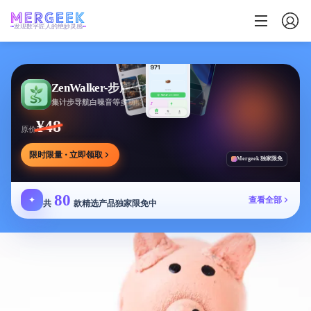
发现数字匠人的绝妙灵感
ZenWalker-步履生花
集计步导航白噪音等多功能于一体的健康应用
¥48
原价
限时限量 · 立即领取
Mergeek 独家限免
80
✦
查看全部
共
款精选产品独家限免中