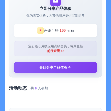
记帐活宝兔monny免费下载使用，且随时都可在APP内购买升级
Premium方案，无限使用好用的专属报表。
立即分享产品体验
你的真实体验，为其他用户提供宝贵参考
【关于升级极致版】
购买极致版后可取得无限使用的：
。每月花费前十名排行榜分析
100
评论可得
宝石
。每月花费类别排行榜
。年度趋势图表
。密码锁功能
宝石随心兑换应用高级会员，每周更新
前往查看 >>
【免费使用功能】
。无限收支纪录
。活宝兔挑战乐园
开始分享产品体验
。多本帐册
。基本报表
活动动态
与我们联系：
共
0
人参加
Email：monnyapp@gmail.com
谢谢大家对Monny的支持与鼓励！