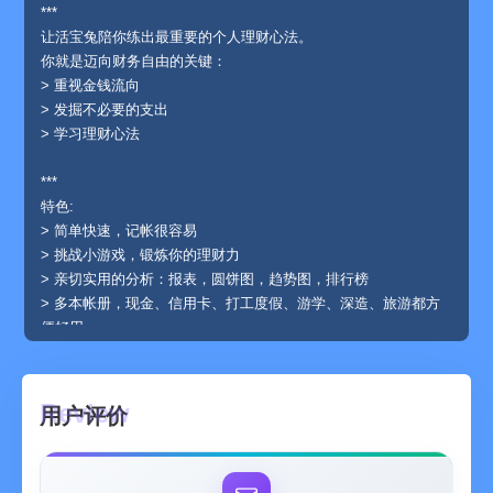
***
让活宝兔陪你练出最重要的个人理财心法。
你就是迈向财务自由的关键：
> 重视金钱流向
> 发掘不必要的支出
> 学习理财心法
***
特色:
> 简单快速，记帐很容易
> 挑战小游戏，锻炼你的理财力
> 亲切实用的分析：报表，圆饼图，趋势图，排行榜
> 多本帐册，现金、信用卡、打工度假、游学、深造、旅游都方
便好用
> 云端资料备份：Google Drive、Dropbox、email
> 记帐资料可输出成Excel
> 贴心每日提醒, 不再忘记记帐
用户评价
> 密码锁功能，不再怕资料被偷看
***