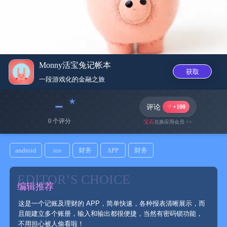
Monny活宝兔记帐本
获取
一段游戏化的金融之旅
﹣
评论
+100
0 个评分
宝石
兑换应用会员 >>
android
ios
财务
APP
财务
EDITOR’S CHOICE
编辑推荐
这是一个记账及理财的 APP，简单快速，各种报表清晰展示，而
且能建立多个账册，输入和输出都很便捷，当然有密码锁功能，
不用担心被人偷看啦！