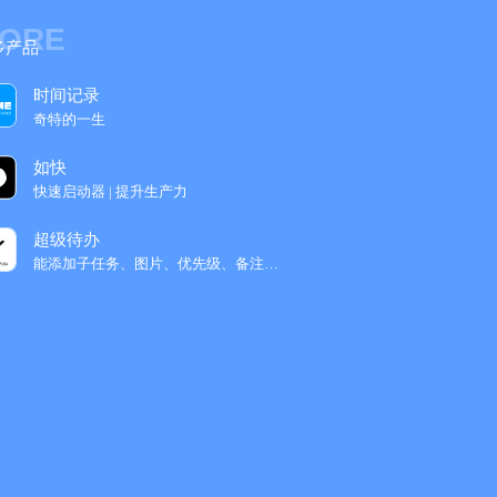
ORE
多产品
时间记录
奇特的一生
如快
快速启动器 | 提升生产力
超级待办
能添加子任务、图片、优先级、备注的待办软‪件...