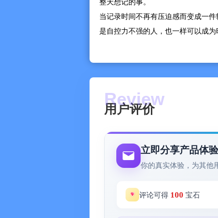
整天想记的事。
当记录时间不再有压迫感而变成一件
是自控力不强的人，也一样可以成为
~~~~~~~~
[主要功能]
• 超简单、超快捷地记录每件事所花
• 完全自定义的事件分类方式
既可按事件大类（如工作、娱乐），
用户评价
缓（如紧急、重要、不重要）
• 独有的事件和对象关联功能，从两
如“上课”和“考试”事件都可以关联“
立即分享产品体
的“上课”用时，也可从对象角度分析
你的真实体验，为其他
• 添加备注，可以像日记般记下某件
• 直观的趋势，从折线查看对比多个
100
评论可得
宝石
• 强大的统计，以饼图和柱图等多种