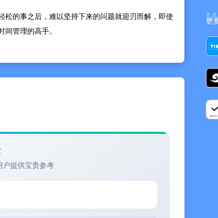
M
轻松的事之后，难以坚持下来的问题就迎刃而解，即使
更
时间管理的高手。
费的时间
亦可按具体内容（如玩手机、看电视），还可按轻重急
个不同视角分析同一事件
语文”和“数学”对象，可从事件角度分析包含语文和数学
验
属于上课和考试的“语文”用时
用户提供宝贵参考
事的详情
事件逐日逐月的用时
方式分析时间占用比