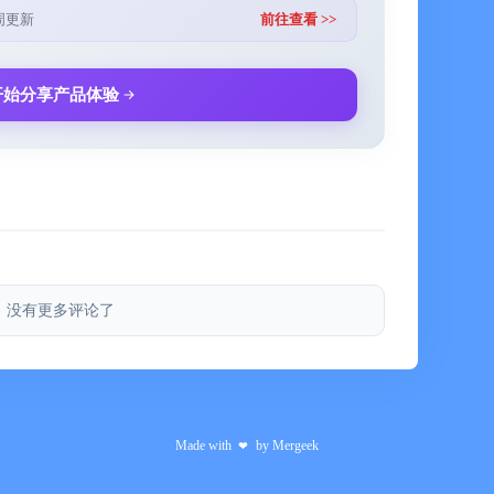
000小时
周更新
前往查看 >>
，记录永不丢失
盲模式”
开始分享产品体验
或分享
定制更优的学习方案
分析并制定更有效率的研究方案
没有更多评论了
面花费的时间
以便计算付出/收益率
Made with
by
Mergeek
❤