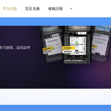
早鸟优惠
宝石兑换
省钱日报
学习游戏，边玩边学
中