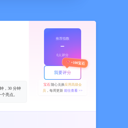
推荐指数
﹣
0人评分
+100宝石
我要评分
宝石
随心兑换
应用高级会
钟，30 分钟
员
，每周更新
前往查看 >>
一个亮点。