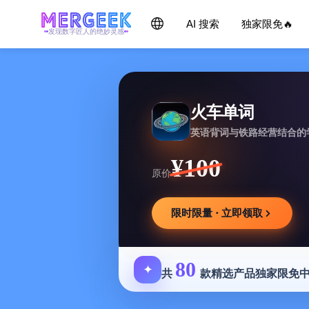
AI 搜索
独家限免🔥
发现数字匠人的绝妙灵感
火车单词
英语背词与铁路经营结合的
¥100
原价
限时限量 · 立即领取
80
✦
共
款精选产品独家限免