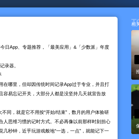
T
相
并屡获今日App、专题推荐，「最美应用」&「少数派」年度
间记录器。
乎
用在哪里，但却因传统时间记录App过于专业，并且打
且容易忘记开关，大部分人都是没坚持几天就宣告放
大不同，就是它不用按“开始/结束”，数月的用户体验研
合人思维习惯的记时方式。不必再像以前那样时刻担心
花几秒钟，近乎玩游戏般地“一选，一点”，就能记下一