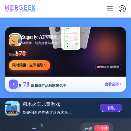
发现数字匠人的绝妙灵感
Sugarly:AI控糖助手
AI驱动，助力控糖与饮食记录，提供个性化建议
¥78
原价
限时限量 · 立即领取
Mergeek 独家限免
78
✦
查看全部
共
款精选产品独家限免中
积木火车儿童游戏
获取
驾驶创造迷你轨道蒸汽火车世界的...
﹣
评论
+100