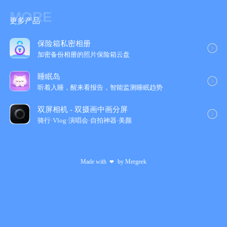
something.” -- by Thomas A. Edison
MORE
- Features
更多产品
1. Two design modes: Template Mode and Free Mode
2. Over 60 classical locomotive templates available in Template
保险箱私密相册
Mode
加密备份相册的照片保险箱云‪盘‬
3. Various brick styles and locomotive parts in 10 different
colors
睡眠岛
4. Classic train wheels and a wide selection of stickers
听着入睡，醒来看报告，智能监测睡眠趋势
5. Over 7 exciting railways with built-in mini-games
6. Share your customized trains with other players and browse
双屏相机 - 双摄画中画分屏
or download trains created by others online.
骑行·Vlog·演唱会·自拍神器·美颜
- About Labo Lado:
We specialize in developing apps for kids that inspire creativity
and foster curiosity. We guarantee not to collect any personal
Made with
by
Mergeek
❤
information or incorporate any third-party advertising in our apps.
For further information on our Privacy Policy, please see:
https://www.labolado.com/apps-privacy-policy.html
Join us on Facebook: https://www.facebook.com/labo.lado.7
Follow us on Twitter: https://twitter.com/labo_lado
Discord Server: https://discord.gg/U2yMC4bF