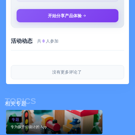
论，或通过电子邮件app@labolado.com提供反馈。
- 需要帮助
如果您有任何问题或建议，请随时通过电子邮件
开始分享产品体验
app@labolado.com与我们联系。
Labo Brick Train is a fantastic game that can inspire children's
imagination and creativity. It is an amazing train building and
活动动态
driving app that provides a virtual sandbox where children can
共
0
人参加
creatively build and play with brick trains freely.
With Labo Brick Train, children are given colorful bricks to build
unique trains like a puzzle. They have over 60 classical
locomotive templates to choose from, ranging from old-
没有更多评论了
fashioned steam trains to powerful diesel locomotives and
modern high-speed trains. Alternatively, they may create their
own designs using different brick styles and train parts. Once
the trains are built, children can embark on exciting adventures
TOPICS
on the railway.
相关专题
Labo Brick Train provides children with an enjoyable and
educational experience. Its platform offers limitless possibilities
专题
for creativity and exploration, and encourages children to think
专为孩子们设计的 App
and problem-solve through play.
“There are no rules here -- we're trying to accomplish