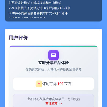
1.两种设计模式：模板模式和自由模式
2.在模板模式下提供超过60个经典的机车模板
3.10种不同颜色的各种积木样式和机车部件
4.经典的火车轮和各种贴纸
5.提供了七条精美有趣的游戏轨道，内置多款迷你游戏
6.与其他玩家分享您的定制火车，并在线浏览或下载其他人创建
的火车。
用户评价
- 关于Labo Lado：
我们专注于开发激发创造力和培养好奇心的儿童应用程序。我们
保证不收集任何个人信息或在我们的应用程序中加入任何第三方
广告。有关我们的隐私政策的更多信息，请参见：
https://www.labolado.com/apps-privacy-policy.html
立即分享产品体验
加入我们的Facebook：https://www.facebook.com/labo.lado.7
你的真实体验，为其他用户提供宝贵参考
关注我们的Twitter：https://twitter.com/labo_lado
Discord服务器：https://discord.gg/U2yMC4bF
Youtube：https://www.youtube.com/@labolado
100
评论可得
宝石
Bilibili：https://space.bilibili.com/481417705
支持：http://www.labolado.com
- 我们重视您的反馈
宝石随心兑换应用高级会员，每周更新
您的反馈对我们很重要，因此请随时为我们的应用程序评分和评
前往查看 >>