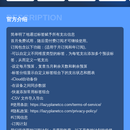
DESCRIPTION
官方介绍
简单明了地通过标签赋予所有支出信息
首月免费试用，随后需付费订阅才可继续使用。
订阅包含以下功能：(适用于月订阅和年订阅)。
-可以自定义不同维度类型的标签，为每笔支出添加多个预设标
签，从而定义一笔支出
-设定每月预算，复查当月剩余天数和剩余预算
-标签分组显示自定义标签组合下的支出状态和图表
-iCloud自动备份
-在设备之间同步数据
-快速添加常用标签组合
-CSV 文件导入导出
#使用条款: https://lazyplanetco.com/terms-of-service/
#隐私政策: https://lazyplanetco.com/privacy-policy/
#订阅信息
-订阅计划