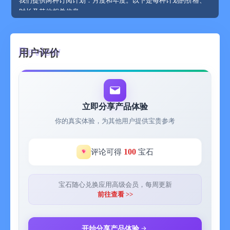
我们提供两种订阅计划：月度和年度。以下是每种计划的价格、
时长及其他相关信息：
-月度订阅：
价格：¥8
时长： 1 个月
用户评价
账单周期： 每月账单，直到取消
取消： 您可以随时通过账户设置取消订阅。取消将在当前账单周
期结束时生效。
-年度订阅：
价格： ¥48
立即分享产品体验
时长： 1 年
你的真实体验，为其他用户提供宝贵参考
账单周期： 每年账单，直到取消
取消： 您可以随时通过账户设置取消订阅。取消将在当前账单周
期结束时生效。
100
评论可得
宝石
-免费试用
我们为新订阅者提供 1 个月的免费试用期。在试用期间，您将可
以访问订阅计划的所有功能。如果在试用期结束前未取消订阅，
宝石随心兑换应用高级会员，每周更新
您将自动被收取所选订阅计划的费用。
前往查看 >>
-订阅管理
订阅通过您的 Apple ID 账户设置进行管理。您可以随时查看和管
理您的订阅，包括升级、降级或取消计划。请注意，如果您取消
开始分享产品体验