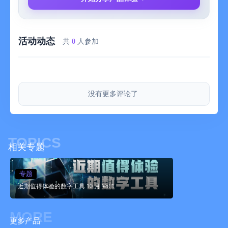
订阅，您仍然可以在当前账单周期结束前访问订阅服务。
活动动态
共
0
人参加
没有更多评论了
TOPICS
相关专题
专题
近期值得体验的数字工具 10 月 Vol.1
MORE
更多产品