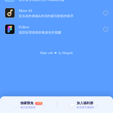
Muse AI
音乐创作神器&作词作曲写歌制作助‪手‬
Follow
追踪应用游戏价格波动并提醒
Made with
by
Mergeek
❤
独家限免
加入福利群
NEW
🎁
👥
›
›
每日发现惊喜
抢先领专属福利