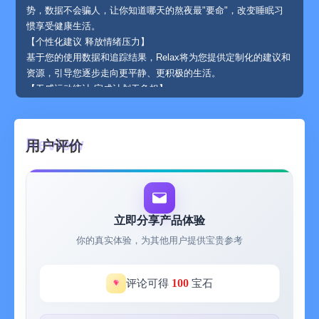
势，数据不会骗人，让你知道哪天的熬夜最"要命"，改变睡眠习
惯享受健康生活。
【个性化建议 释放情绪压力】
基于您的使用数据和追踪结果，Relax将为您提供定制化的建议和
资源，引导您逐步走向更平静、更积极的生活。
【无感运动统计 完成计划无负担】
不用强迫自己去健身房，日常走路、爬楼梯都算运动！设个小目
标，看着三个圆环慢慢合拢，成就感爆棚。
【情绪日志 管理心情状态】
用户评价
今天开心还是emo？选个表情，写两句话，Relax帮你记录每一个
情绪瞬间，帮助您更好地理解和管理自己的心情状态。
【Relax如何帮助您？】
● 有效减压： 通过科学的工具和练习，帮助您降低压力水平，减
轻焦虑感。
立即分享产品体验
● 提升情绪韧性： 培养积极应对挑战的能力，让您在面对困难时
你的真实体验，为其他用户提供宝贵参考
更加从容。
● 改善睡眠质量： 睡前冥想和呼吸练习有助于放松身心，促进深
度睡眠。
100
评论可得
宝石
● 增强自我认知： 更好地理解自己的情绪模式和压力触发点。
● 培养正念习惯： 活在当下，享受生活中的每一个平静瞬间。