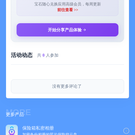
别再让压力控制你的人生了！立即下载【Relax】，开启你的“佛
宝石随心兑换应用高级会员，每周更新
系”生活模式，享受每一个轻松自在的当下！你值得拥有这份平静
前往查看 >>
和快乐！
【自动订阅说明】
开始分享产品体验
1、订阅服务：用户管理订阅，确认购买并付款后计入iTunes账
户。
2、续订：苹果iTunes账户会在到期前24小时内扣费，扣费成功后
活动动态
订阅周期顺延一个订阅周期。
共
0
人参加
3、取消续订：如需取消订阅，请打开iPhone的"设置"-->进
入"iTunes Store与App Store"-->点击"AppleID"，选择"查看
AppleID"，进入"账户设置"页面，点击"订阅"，选择"Relax"取消
订阅即可。如未在订阅期结束的至少24小时前关闭订阅，此订阅
没有更多评论了
将会自动续订。
4、用户协议：https://watchface.flyok.cn/docs-a/user-
agreement.html
5、隐私政策：https://watchface.flyok.cn/docs-a/privacy-
MORE
更多产品
policy.html
6、本应用自动续订订阅遵守Apple《最终用户许可协议》
使用条款 (EULA) ：https://www.apple.com/legal/internet-
保险箱私密相册
services/itunes/dev/stdeula/
加密备份相册的照片保险箱云‪盘‬