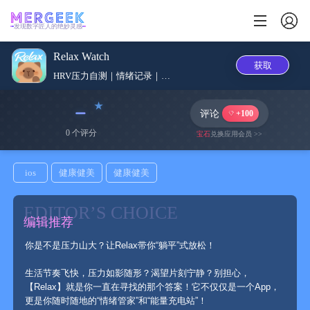
发现数字匠人的绝妙灵感
Relax Watch
获取
HRV压力自测｜情绪记录｜睡眠...
﹣
评论
+100
0 个评分
宝石
兑换应用会员 >>
ios
健康健美
健康健美
EDITOR’S CHOICE
编辑推荐
生活节奏飞快，压力如影随形？渴望片刻宁静？别担心，
【Relax】就是你一直在寻找的那个答案！它不仅仅是一个App，