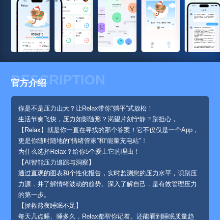
DESCRIPTION
官方介绍
你是不是压力山大？让Relax带你“躺平”式放松！
生活节奏飞快，压力如影随形？渴望片刻宁静？别担心，
【Relax】就是你一直在寻找的那个答案！它不仅仅是一个App，
更是你随时随地的“情绪管家”和“能量充电站”！
为什么选择Relax？给你5个爱上它的理由！
【AI智能压力追踪与洞察】
通过直观的图表和个性化报告，实时监测您的压力水平，识别压
力源，并了解情绪波动的趋势。深入了解自己，是有效管理压力
的第一步。
【拯救熬夜睡眠不足】
每天几点睡、睡多久，Relax都帮你记着。还能看到睡眠质量趋