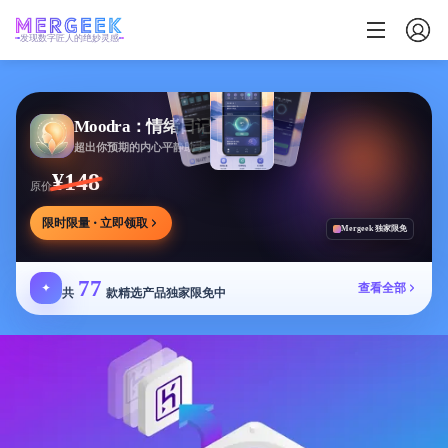
发现数字匠人的绝妙灵感
Moodra：情绪日记
超出你预期的内心平静助手
¥148
原价
限时限量 · 立即领取
Mergeek 独家限免
77
✦
查看全部
共
款精选产品独家限免中