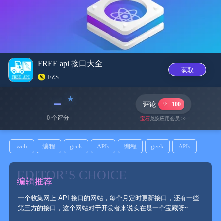
FREE api 接口大全
获取
FZS
﹣
评论
+100
0 个评分
宝石
兑换应用会员 >>
web
编程
geek
APIs
编程
geek
APIs
EDITOR’S CHOICE
编辑推荐
一个收集网上 API 接口的网站，每个月定时更新接口，还有一些
第三方的接口，这个网站对于开发者来说实在是一个宝藏呀~