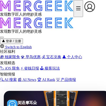
发现数字匠人的绝妙灵感
发现数字匠人的绝妙灵感
👤
登录 / 注册
Switch to English
社区福利
🎁
独家限免
💎
早鸟优惠
💰
宝石兑换
👤
个人中心
发现精选
🏷️
iOS 限免
⚡
省钱日报
🕹️
极客玩法
智能情报
🔍
AI 搜索
📰
AI News
🏆
AI Rank
💡
产品情报
英语摩耳朵