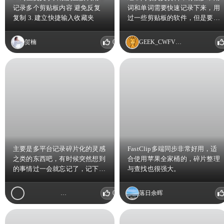
记录多个剪贴板内容 避免反复
词和单词需要快速记录下来，用
复制 3. 建立快捷输入收藏夹
过一些剪贴板的软件，但是要么
软件停止更新要么就是功能太单
一界面难看。 fastclip整体符合
贺楠
0
GEEK_CWFVZWMF
我的使用需求，快速便捷的粘贴
复制，还可以定期查看回顾。对
于英语学习的我来说，是一个极
佳的配套软件。
主要是多平台记录碎片化的灵感
FastClip多端同步非常好用，适
之类的东西吧，有时候突然想到
合使用苹果全家桶的，碎片整理
的事情过一会就忘记了，记下来
与查找也很强大。
比较好
🎈
0
落日余晖