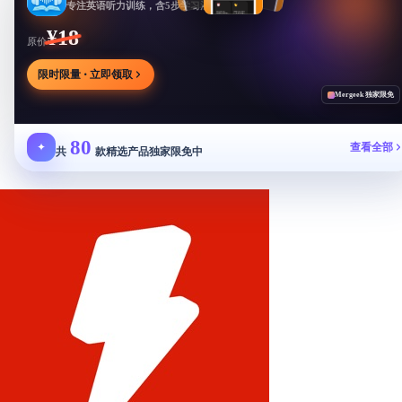
专注英语听力训练，含5步学习法与多场景内容
¥18
原价
限时限量 · 立即领取
Mergeek 独家限免
80
✦
查看全部
共
款精选产品独家限免中