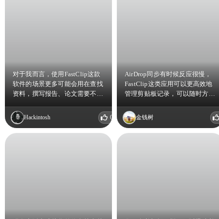
对于我而言，使用FastClip这款
AirDrop同步有时候反应很慢，
软件的场景更多可能会用在查找
FastClip这类应用可以更高效地
资料，撰写报告、论文需要不断
管理剪贴板记录，可以随时方便
复制粘贴，整理分类信息，将碎
地找到并调用需要的内容。还可
片化的信息整合在一起，形成所
以用作信息管理，如果有多个快
Hackintosh
0
金钱树
做工作的新的逻辑。另外一个场
递要拿，可以把所有快递号复制
景是这款软件有mac端，作为苹
一次整合到一起，对生活效率的
果全家桶用户，基本上我只会选
提高会有很大帮助。
择三端均有app的同一款软件，
这样会大大节省工作和学习效
率。因此，FastClip会成为这类
软件我的首选。感谢推荐，无论
中不中奖，我都会尝试体验
FastClip