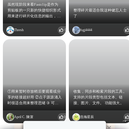
虽然现阶段来看Fastclip是作为
剪贴板的一只新的快捷组织形式
整理碎片最适合我这种健忘人士
用来进行碎片化信息的输出，但
了
是由于iOS上的对剪贴板后台读
取的限制，这种获取被极大的限
Thresh
0
fsgj4444
制了，反而成了从Mac端获取、
组织再到iOS上进行输出，更接
近于快捷预定义文本的分组和输
出。这方面要是能够在iOS上恢
复到iOS13以前的剪贴板读取能
力那才是完整的剪贴板。所以现
在来看这一类软件我更多的只能
1.一个多端的预定义事项同步管
理软件 2.从Mac单向到iOS或者
iPadOS的信息组织输出工具，反
过来只能是临时一两条事项利用
①用来暂时存放稍后要观看或分
收集，同步和检索片段的工具。
移动端收集一下 3.小文件，零碎
享的链接超好用 ②点子源源涌入
支持的片段类型包括文本、链
配置文件的复制传输工具
时很适合用来整理思绪 ③ 可以
接、图片、文件。 功能强大。
分类棒棒的! ④介面好好看😻
April C. 陳潔
10
浩瀚星辰
×