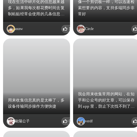
现在生活中碎片化的信息越来越
像一个剪切板一样，可以迅速检
多，如果我每次都花费时间去复
索想要的内容，支持多端同步非
制粘贴经常会使用的几条信息，
常好
无疑是非常耗时间且低效率的。
所以FastClip在这样的时候就会
axnw
1
Circle
派上用场：节约我的时间去做更
重要的工作。
我会用来收集常用的网站，在知
用来收集信息真的是太棒了，多
乎和公众号的好文章，可以保存
设备传输同步操作方便快捷
到 app 里，防止下次找不到了，
可以用来记录腾讯会议的链接，
安排日常，刷到好的文章，可以
歐陽公子
0
verdf
保存过来，并记录每一次的读书
感受，还能实现与 pc 端传输的
中转站！还可以用来收集各种各